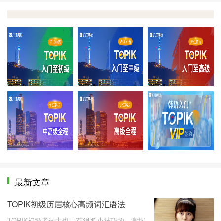
零至初
零至中
零
中高级全程
高级全程
T
最新文章
TOPIK初级历届核心高频词汇语法
TOPIK初级考试中也是有很多小技巧的，掌握