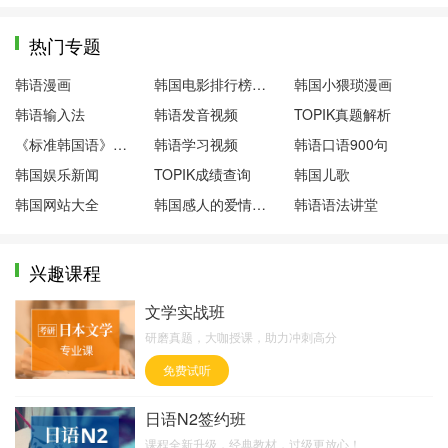
热门专题
韩语漫画
韩国电影排行榜前十名
韩国小猥琐漫画
韩语输入法
韩语发音视频
TOPIK真题解析
《标准韩国语》第一册
韩语学习视频
韩语口语900句
韩国娱乐新闻
TOPIK成绩查询
韩国儿歌
韩国网站大全
韩国感人的爱情电影
韩语语法讲堂
兴趣课程
文学实战班
研磨真题，大咖授课，助力冲刺高分
免费试听
日语N2签约班
课程全新升级，经典教材，过级更放心！