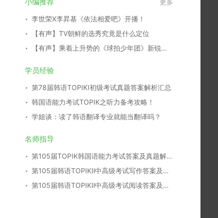
小编推荐
更多
李世荣X李昇基《依法相爱吧》开播！
【有声】TV朝鲜的选秀究竟是什么定位
【有声】乘着上升势的《球拍少年团》新锐演员们
学员经验
第78届韩语TOPIKⅠ初级考试真题答案解析汇总
韩国语能力考试TOPIK之听力备考攻略！
学姐谈：读了韩语翻译专业就能当翻译吗？
名师指导
第105届TOPIK韩国语能力考试答案及真题解析汇总
第105届韩语TOPIKⅡ中高级考试写作答案及真题解析
第105届韩语TOPIKⅡ中高级考试阅读答案及真题解析