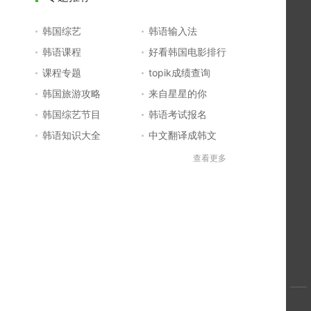
韩国综艺
韩语输入法
韩语课程
好看韩国电影排行
课程专题
topik成绩查询
韩国旅游攻略
来自星星的你
韩国综艺节目
韩语考试报名
韩语知识大全
中文翻译成韩文
topik初级考试真题
韩国大学
查看更多
韩国电影排行榜
韩国电视剧排行榜
韩国明星排行榜
韩语怎么说
四级成绩查询
六级成绩查询
topik中高级备考
韩语学习入门
李敏镐最新电视剧
日语一级报名
日语五十音图
韩语等级考试
英语单词大全
韩语入门学习