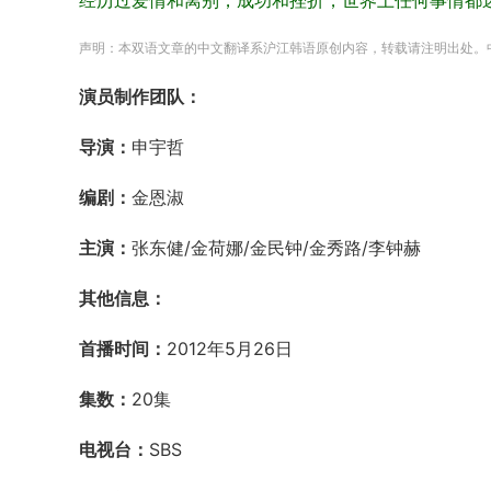
经历过爱情和离别，成功和挫折，世界上任何事情都
声明：本双语文章的中文翻译系沪江韩语原创内容，转载请注明出处。
演员制作团队：
导演：
申宇哲
编剧：
金恩淑
主演：
张东健/金荷娜/金民钟/金秀路/李钟赫
其他信息：
首播时间：
2012年5月26日
集数：
20集
电视台：
SBS