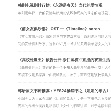
韩剧电视剧排行榜:《永远是春天》当代的爱情观
该剧是年轻一代的爱情与婚姻的认识和现实的世态的电视剧，
《前女友俱乐部》 OST —《Timeline》soran
《前女友俱乐部》由宋智孝与卞耀汉主演，该剧讲述网络人
间的爱情喜剧故事。这首OST是一首讲述只看着单恋女人的Tim
《高校处世王》预告公开 徐仁国横冲直撞的双重生活
《高校处世王》讲述的是一个不知天高地厚的高中生成为大
民硕不仅是风振高中曲棍球队的主攻手，而且还是该校最具
韩语原文书籍推荐：YES24畅销书之《姐姐的毒舌》
小编今日为大家介绍的《姐姐的毒舌》，是一本用饱含着爱的毒
视率的作者金美静是培养职业女性的明星讲师，对于这段时