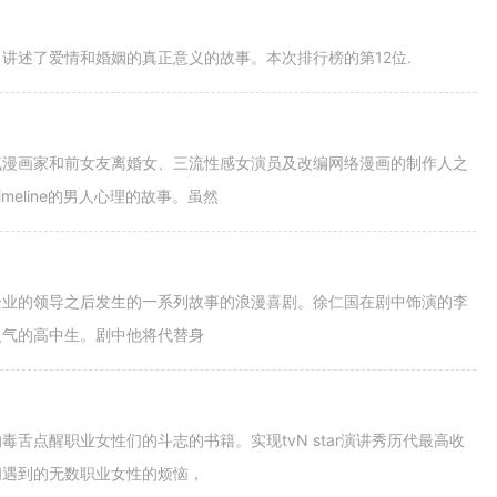
讲述了爱情和婚姻的真正意义的故事。本次排行榜的第12位.
气漫画家和前女友离婚女、三流性感女演员及改编网络漫画的制作人之
eline的男人心理的故事。虽然
企业的领导之后发生的一系列故事的浪漫喜剧。徐仁国在剧中饰演的李
人气的高中生。剧中他将代替身
舌点醒职业女性们的斗志的书籍。实现tvN star演讲秀历代最高收
间遇到的无数职业女性的烦恼，