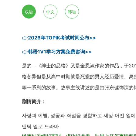
双语
中文
韩语
👉
2026年TOPIK考试时间公布>>
👉
韩语1V1学习方案免费咨询>>
是的，《绅士的品格》又是金恩淑作家的作品，于20
格各异但是从高中时期就是死党的男人经历爱情、离
等一系列的故事。故事主线讲述的是由张东健饰演的
剧情简介：
사랑과 이별, 성공과 좌절을 경험하고 세상 어떤 일에
맨틱 멜로 드라마