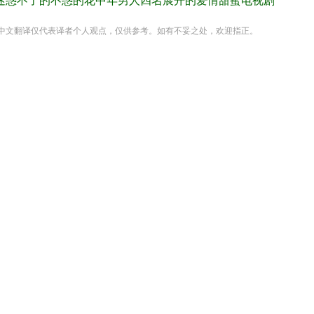
迷惑不了的不惑的花中年男人四名展开的爱情甜蜜电视剧
中文翻译仅代表译者个人观点，仅供参考。如有不妥之处，欢迎指正。