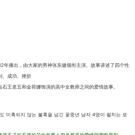
12年播出，由大家的男神张东健领衔主演。故事讲述了四个性
别、成功、挫折
钻石王老五和金荷娜饰演的高中女教师之间的爱情故事。
도 미혹되지 않는 불혹을 넘긴 꽃중년 남자 4명이 펼치는 로