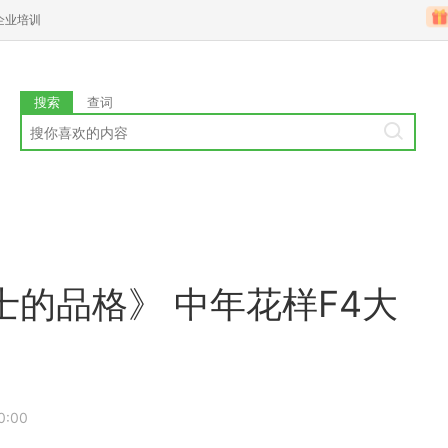
企业培训
搜索
查词
的品格》 中年花样F4大
0:00