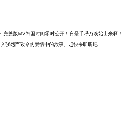
毒》完整版MV韩国时间零时公开！真是千呼万唤始出来啊！
述男人陷入强烈而致命的爱情中的故事。赶快来听听吧！