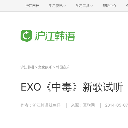
沪江网校
学习资讯
学习工具
帮助中心
沪江韩语
>
文化娱乐
>
韩国音乐
EXO《中毒》新歌试听
作者：沪江韩语鲸鱼仔
来源：互联网
2014-05-07