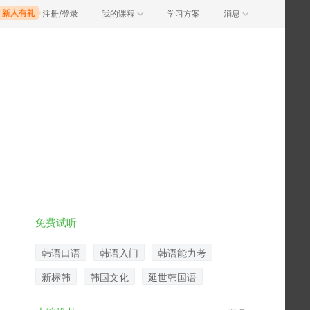
注册/登录
我的课程
学习方案
消息
免费试听
韩语口语
韩语入门
韩语能力考
新标韩
韩国文化
延世韩国语