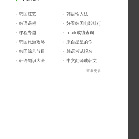
韩国综艺
韩语输入法
韩语课程
好看韩国电影排行
课程专题
topik成绩查询
韩国旅游攻略
来自星星的你
韩国综艺节目
韩语考试报名
韩语知识大全
中文翻译成韩文
topik初级考试真题
韩国大学
查看更多
韩国电影排行榜
韩国电视剧排行榜
韩国明星排行榜
韩语怎么说
四级成绩查询
六级成绩查询
topik中高级备考
韩语学习入门
李敏镐最新电视剧
日语一级报名
日语五十音图
韩语等级考试
英语单词大全
韩语入门学习