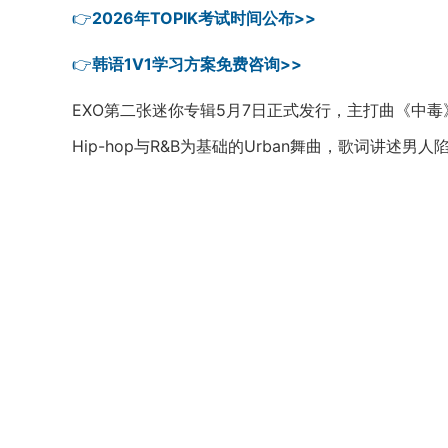
👉
2026年TOPIK考试时间公布>>
👉
韩语1V1学习方案免费咨询>>
EXO第二张迷你专辑5月7日正式发行，主打曲《中
Hip-hop与R&B为基础的Urban舞曲，歌词讲