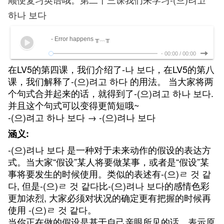
하나 보다
- Error happens ╥﹏╥
-
00:00
/
00:00
在LV5的第四课，我们介绍了-나 보다，在LV5的第八
课，我们解释了-(으)려고 하다 的用法。 当大家将两
个句式合并起来的话，就得到了-(으)려고 하나 보다.
并且这个句式可以变得更简短哦~
-(으)려고 하나 보다 → -(으)려나 보다
涵义:
-(으)려나 보다 是一种对于未来动作的假设的表达方
式。当大家“假设”某人将要做某事，或者是“假设”某
事将要发生的时候使用。类似的表述有-(으)ㄹ 것 같
다, 但是-(으)ㄹ 것 같다比-(으)려나 보다的感情色彩
更加浓烈, 大家必须对状况的确定更有把握的时候再
使用 -(으)ㄹ 것 같다。
当你正在做的假设是基于自己亲眼所见的话，表示原