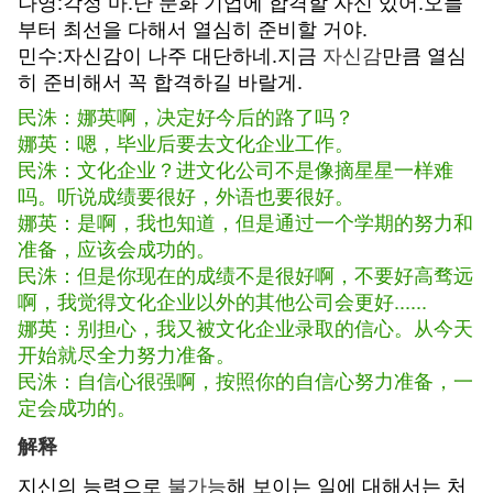
나영:각정 마.난 문화 기업에 합격할 자신 있어.오늘
부터 최선을 다해서 열심히 준비할 거야.
민수:자신감이 나주 대단하네.지금
자신감
만큼 열심
히 준비해서 꼭 합격하길 바랄게.
民洙：娜英啊，决定好今后的路了吗？
娜英：嗯，毕业后要去文化企业工作。
民洙：文化企业？进文化公司不是像摘星星一样难
吗。听说成绩要很好，外语也要很好。
娜英：是啊，我也知道，但是通过一个学期的努力和
准备，应该会成功的。
民洙：但是你现在的成绩不是很好啊，不要好高骛远
啊，我觉得文化企业以外的其他公司会更好......
娜英：别担心，我又被文化企业录取的信心。从今天
开始就尽全力努力准备。
民洙：自信心很强啊，按照你的自信心努力准备，一
定会成功的。
解释
지신의 능력으로
불가능
해 보이는 일에 대해서는 처