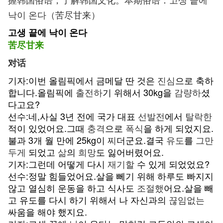
낙이 온다（苦尽甘来）
고생 끝에 낙이 온다
苦尽甘来
对话
기자:이번 올림픽에서 금메달 딴 것은
진심
으로 축하
합니다.올림픽에
출전하
기 위해서 30kg을
감량하
셨
다고요?
선수:네,사실 3년 전에 국가 대표
선발전
에서
탈락한
적이 있었어요.그때
충격
으로
폭식
을 하게 되었지요.
불과 3개 월 만에 25kg이
찌
더군요.결국
유도
를
그만
두게
되었고
삶
의
희망
도 잃어버렸어요.
기자:그런데 어떻게 다시
재기할
수 있게 되었었요?
선수:정말 힘들었어요.살을 뻬기 위해 하루도 빠지지
않고 열심히 운동을 하고 식사도
조절했
어요.살을 빼
고 유도를 다시 하기 위해서 나 자신과의
끊임없는
싸움을 해야 했지요.