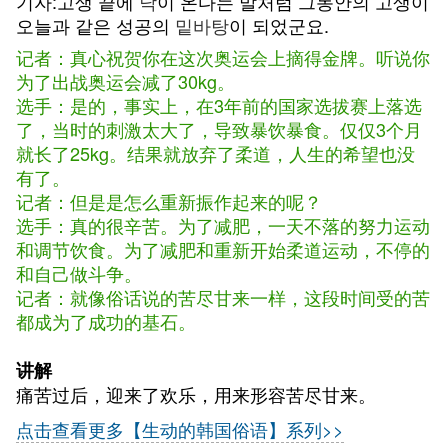
기자:고생 끝에
낙
이 온다는 말처럼 그동안의 고생이
오늘과 같은 성공의
밑바탕
이 되었군요.
记者：真心祝贺你在这次奥运会上摘得金牌。听说你
为了出战奥运会减了30kg。
选手：是的，事实上，在3年前的国家选拔赛上落选
了，当时的刺激太大了，导致暴饮暴食。仅仅3个月
就长了25kg。结果就放弃了柔道，人生的希望也没
有了。
记者：但是是怎么重新振作起来的呢？
选手：真的很辛苦。为了减肥，一天不落的努力运动
和调节饮食。为了减肥和重新开始柔道运动，不停的
和自己做斗争。
记者：就像俗话说的苦尽甘来一样，这段时间受的苦
都成为了成功的基石。
讲解
痛苦过后，迎来了欢乐，用来形容苦尽甘来。
点击查看更多【生动的韩国俗语】系列>>