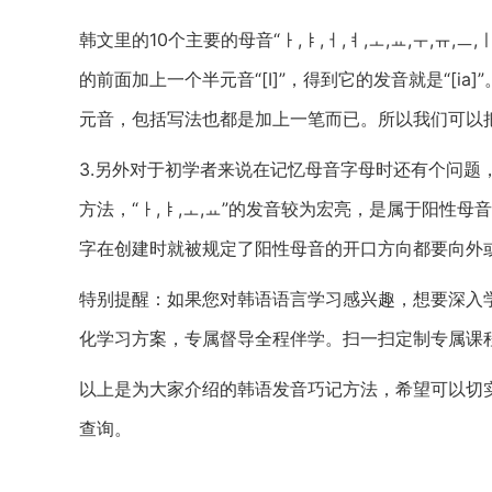
韩文里的10个主要的母音“ㅏ,ㅑ,ㅓ,ㅕ,ㅗ,ㅛ,ㅜ,ㅠ,
的前面加上一个半元音“[I]”，得到它的发音就是“[ia]
元音，包括写法也都是加上一笔而已。所以我们可以把“ㅏ-
3.另外对于初学者来说在记忆母音字母时还有个问题
方法，“ㅏ,ㅑ,ㅗ,ㅛ”的发音较为宏亮，是属于阳性母
字在创建时就被规定了阳性母音的开口方向都要向外
特别提醒：如果您对韩语语言学习感兴趣，想要深入
化学习方案，专属督导全程伴学。扫一扫定制专属课
以上是为大家介绍的韩语发音巧记方法，希望可以切
查询。