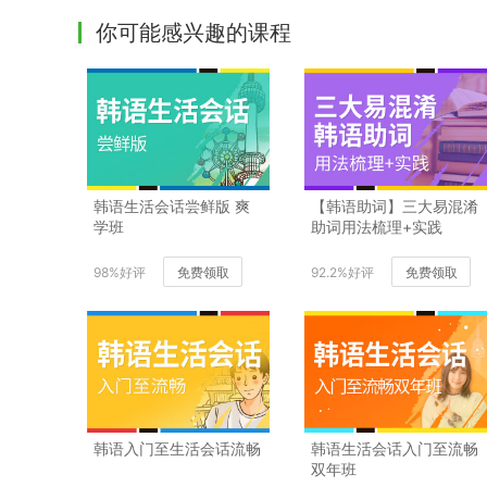
你可能感兴趣的课程
韩语生活会话尝鲜版 爽
【韩语助词】三大易混淆
学班
助词用法梳理+实践
98%好评
免费领取
92.2%好评
免费领取
韩语入门至生活会话流畅
韩语生活会话入门至流畅
双年班