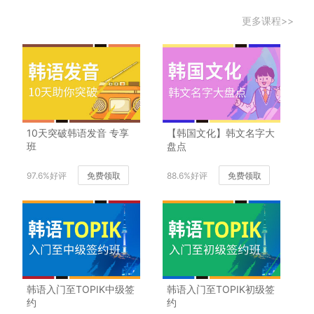
更多课程>>
10天突破韩语发音 专享
【韩国文化】韩文名字大
班
盘点
97.6%好评
免费领取
88.6%好评
免费领取
韩语入门至TOPIK中级签
韩语入门至TOPIK初级签
约
约