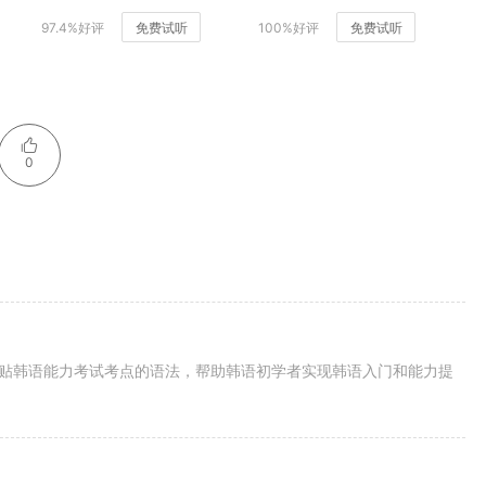
97.4%好评
免费试听
100%好评
免费试听
0
紧贴韩语能力考试考点的语法，帮助韩语初学者实现韩语入门和能力提