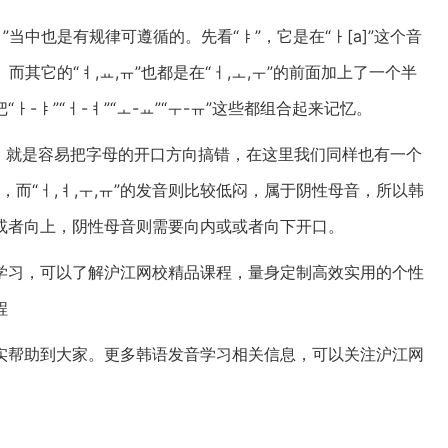
ㅡ,ㅣ”当中也是有规律可遵循的。先看“ㅑ”，它是在“ㅏ[a]”这个音
”。而其它的“ㅕ,ㅛ,ㅠ”也都是在“ㅓ,ㅗ,ㅜ”的前面加上了一个半
ㅑ”“ㅓ-ㅕ”“ㅗ-ㅛ”“ㅜ-ㅠ”这些都组合起来记忆。
，就是容易把字母的开口方向搞错，在这里我们同样也有一个
音，而“ㅓ,ㅕ,ㅜ,ㅠ”的发音则比较低闷，属于阴性母音，所以韩
或者向上，阴性母音则需要向内或或者向下开口。
学习，可以了解沪江网校精品课程，量身定制高效实用的个性
程
实帮助到大家。更多韩语发音学习相关信息，可以关注沪江网