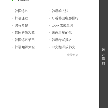
韩国综艺
韩语输入法
韩语课程
好看韩国电影排行
课程专题
topik成绩查询
韩国旅游攻略
来自星星的你
韩国综艺节目
韩语考试报名
韩语知识大全
中文翻译成韩文
展
开
topik初级考试真题
韩国大学
查看更多
导
韩国电影排行榜
韩国电视剧排行榜
航
韩国明星排行榜
韩语怎么说
四级成绩查询
六级成绩查询
topik中高级备考
韩语学习入门
李敏镐最新电视剧
日语一级报名
日语五十音图
韩语等级考试
英语单词大全
韩语入门学习