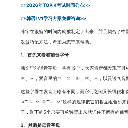
👉
2026年TOPIK考试时间公布>>
👉
韩语1V1学习方案免费咨询>>
韩字在很短的时间内就被制定了出来，并且契合了中
发音
巧记方法，希望为您带来帮助。
1、首先来看看辅音字母
韩文里的辅音字母一共有19个，大家肯定都发现了
ㅈ、ㅅ，紧音里的ㄲ、ㄸ、ㅃ、ㅉ、ㅆ，以及送气音
这些字母在发音上略有不同，而它们之间又长得很相像，所
ㅍ”“ㅈ-ㅉ-ㅊ”“ㅅ-ㅆ”这样的规律把它们相互组合
了，剩下的5个只要再单独背出来就记住了所有的辅
2、然后是母音字母