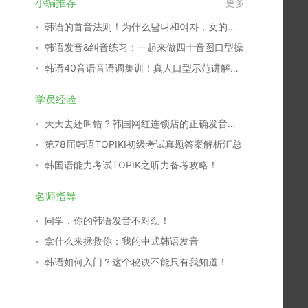
小编推荐
更多
韩语的首音法则！为什么남녀和여자，女的表达不同？
韩语发音&纠音练习：一起来做四十音图口型操
韩语40音语音语调集训！真人口型示范讲解，10天告别中式发音
学员经验
天天去还叫错？韩国网红连锁店的正确发音教你
第78届韩语TOPIKⅠ初级考试真题答案解析汇总
韩国语能力考试TOPIK之听力备考攻略！
名师指导
同学，你的韩语发音不对劲！
拿什么来拯救你：我的中式韩语发音
韩语如何入门？这个秘诀不能只有我知道！