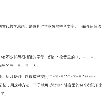
国古代哲学思想，是兼具哲学意象的拼音文字。下面介绍韩语
其中有不少长得很相近的字母，例如：松音里的ㄱ、ㄷ、ㅂ、
面里的ㅋ、ㅌ、ㅍ、ㅊ。
以我们可以选择把按照“ㄱ-ㄲ-ㅋ”“ㄷ-ㄸ-ㅌ”“ㅂ-ㅃ-
起来记忆，用这种方法一下子就可以把19个辅音里的14个都记下来
音了。