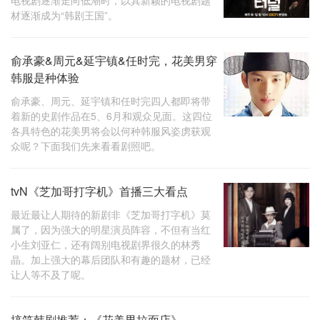
电视剧逐渐走向低潮时，以其新颖的电视剧题
材逐渐成为“韩剧王国”。
俞承豪&周元&延宇镇&任时完，花美男穿
韩服是种体验
俞承豪、周元、延宇镇和任时完四人都即将带
着新的史剧作品在5、6月和观众见面。这四位
各具特色的花美男将会以何种韩服风姿虏获观
众呢？下面我们先来看看剧照吧。
tvN《芝加哥打字机》首播三大看点
最近最让人期待的新剧非《芝加哥打字机》莫
属了，因为强大的明星演员阵容，不但有当红
小生刘亚仁，还有阔别电视剧界很久的林秀
晶。加上强大的幕后团队和有趣的题材，已经
让人等不及了呢。
搞笑韩剧推荐：《花美男拉面店》