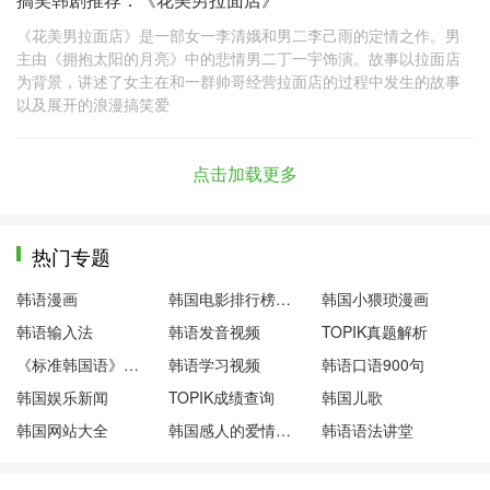
《花美男拉面店》是一部女一李清娥和男二李己雨的定情之作。男
主由《拥抱太阳的月亮》中的悲情男二丁一宇饰演。故事以拉面店
为背景，讲述了女主在和一群帅哥经营拉面店的过程中发生的故事
以及展开的浪漫搞笑爱
点击加载更多
热门专题
韩语漫画
韩国电影排行榜前十名
韩国小猥琐漫画
韩语输入法
韩语发音视频
TOPIK真题解析
《标准韩国语》第一册
韩语学习视频
韩语口语900句
韩国娱乐新闻
TOPIK成绩查询
韩国儿歌
韩国网站大全
韩国感人的爱情电影
韩语语法讲堂