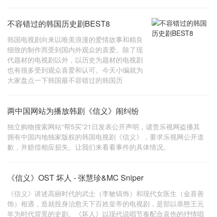
不容错过的韩国历史剧BEST8
韩国电视剧向来以唯美浪漫的爱情故事和精良
细致的制作而受到国内外观众的喜爱。除了现
代题材的电视剧以外，以历史为题材的电视剧
也有很多受到观众喜爱和认可。今天小编就为
大家盘点一下韩国最不容错过的韩国历
两中国网站为播放韩剧《信义》闹纠纷
独立购物搜索网站“帮5买”21日发表公开声明，谴责乐视网盗播其
拥有中国内地独家版权的韩国电视剧《信义》，要求乐视网公开道
歉，并赔偿相应损失。让我们来看看事件的具体情况。
《信义》OST 坏人 - 张慧珍&MC Sniper
《信义》讲述高丽时代的武士（李敏镐饰）和现代女医生（金喜善
饰）相遇，造就投身治愈天下百姓皇帝的电视剧，是部以恭愍王元
年为时代背景的史剧。《坏人》以现代说唱节奏配合哀伤的抒情唱