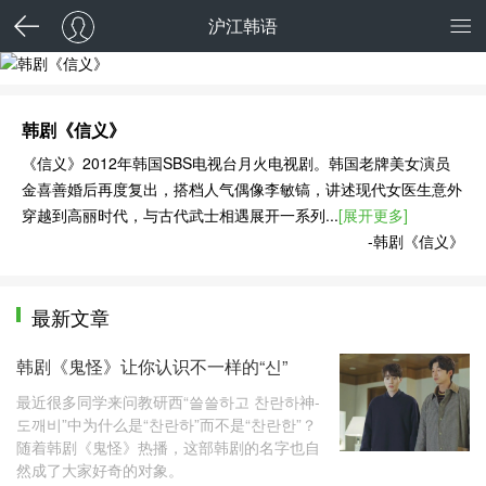
沪江韩语
韩剧《信义》
《信义》2012年韩国SBS电视台月火电视剧。韩国老牌美女演员
金喜善婚后再度复出，搭档人气偶像李敏镐，讲述现代女医生意外
穿越到高丽时代，与古代武士相遇展开一系列...
[展开更多]
-韩剧《信义》
最新文章
韩剧《鬼怪》让你认识不一样的“신”
最近很多同学来问教研西“쓸쓸하고 찬란하神-
도깨비”中为什么是“찬란하”而不是“찬란한”？
随着韩剧《鬼怪》热播，这部韩剧的名字也自
然成了大家好奇的对象。