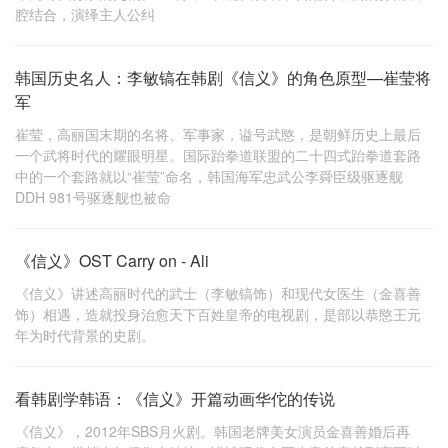
腔结合，演绎主人公纠
韩国历史名人：李敏镐在韩剧《信义》的角色原型—崔莹将
军
崔莹，高丽国末期的名将、军事家，谥号武愍，是朝鲜历史上最后
一个武将时代的耀眼明星。国际跆拳道联盟的二十四式跆拳道套路
中的一个套路就以“崔莹”命名，韩国海军忠武公李舜臣级驱逐舰
DDH 981号驱逐舰也被命
《信义》OST Carry on - Ali
《信义》讲述高丽时代的武士（李敏镐饰）和现代女医生（金喜善
饰）相遇，造就投身治愈天下百姓皇帝的电视剧，是部以恭愍王元
年为时代背景的史剧。
看韩剧学韩语：《信义》开篇动画华佗的传说
《信义》，2012年SBS月火剧。韩国老牌美女演员金喜善婚后再