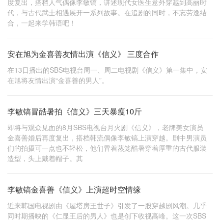
度复出，搭档人气偶像李敏镐，讲述现代女医生意外穿越到高丽时
代，与古代武士相遇展开一系列故事。在追剧的同时，不忘劳逸结
合，一起来学韩语吧！
安在旭为金喜善友情出演《信义》 三度合作
在13日播出的SBS电视台周一、周二电视剧《信义》第一集中，安
在旭将友情出演“金喜善的男人”。
李敏镐冒酷暑拍《信义》三天暴瘦10斤
即将与观众见面的8月SBS电视台月火剧《信义》，老牌美女演员
金喜善婚后再度复出，搭档韩流偶像李敏镐上演穿越。剧中男演员
们的拍摄可一点也不轻松，他们冒着蒸笼酷暑穿着厚重的古代服装
造型，头上戴着帽子。其
李敏镐金喜善《信义》上演超时空情缘
近来韩国电视剧由《屋塔房王世子》引发了一股穿越剧风潮。几乎
同时期播映的《仁显王后的男人》也是创下收视高峰。这一次SBS