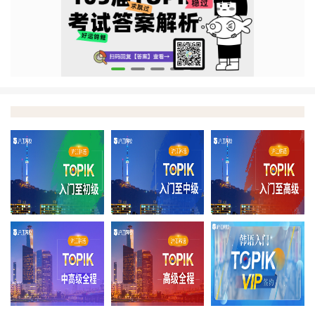
零至初
零至中
零
中高级全程
高级全程
T