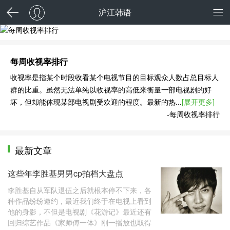
沪江韩语
每周收视率排行
每周收视率排行
收视率是指某个时段收看某个电视节目的目标观众人数占总目标人
群的比重。虽然无法单纯以收视率的高低来衡量一部电视剧的好
坏，但却能体现某部电视剧受欢迎的程度。最新的热...
[展开更多]
-每周收视率排行
最新文章
这些年李胜基男男cp拍档大盘点
李胜基自从军队退伍之后就根本停不下来，各
种作品纷纷邀约，最近我们终于在电视上看到
他的身影，不但是电视剧《花游记》最近还有
回归综艺作品《家师傅一体》刚一播放也取得