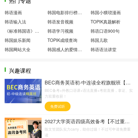
热门专题
韩语漫画
韩国电影排行榜前十名
韩国小猥琐漫画
韩语输入法
韩语发音视频
TOPIK真题解析
《标准韩国语》第一册
韩语学习视频
韩语口语900句
韩国娱乐新闻
TOPIK成绩查询
韩国儿歌
韩国网站大全
韩国感人的爱情电影
韩语语法讲堂
兴趣课程
BEC商务英语初-中连读全程旗舰班【含外教口语课】
BEC备考+外教口语课+语法直播+考前直播，拿证、实
力双重收获！
免费试听
2027大学英语四级高效备考【不过重读班】
陈文笠团队实力carry，助你过级！不过可申请免费重
读