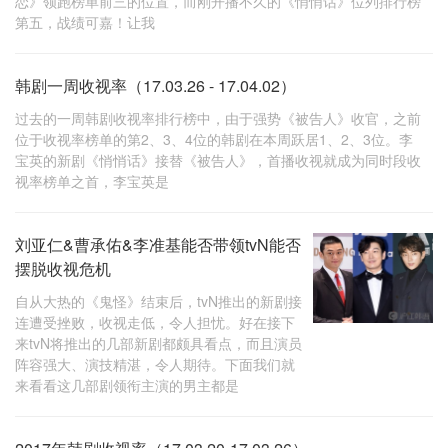
恋》领跑榜单前三的位置，而刚开播不久的《悄悄话》位列排行榜
第五，战绩可嘉！让我
韩剧一周收视率（17.03.26 - 17.04.02）
过去的一周韩剧收视率排行榜中，由于强势《被告人》收官，之前
位于收视率榜单的第2、3、4位的韩剧在本周跃居1、2、3位。李
宝英的新剧《悄悄话》接替《被告人》，首播收视就成为同时段收
视率榜单之首，李宝英是
刘亚仁&曹承佑&李准基能否带领tvN能否
摆脱收视危机
自从大热的《鬼怪》结束后，tvN推出的新剧接
连遭受挫败，收视走低，令人担忧。好在接下
来tvN将推出的几部新剧都颇具看点，而且演员
阵容强大、演技精湛，令人期待。下面我们就
来看看这几部剧领衔主演的男主都是