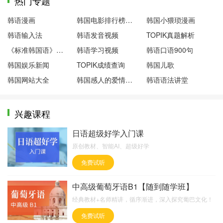
热门专题
韩语漫画
韩国电影排行榜前十名
韩国小猥琐漫画
韩语输入法
韩语发音视频
TOPIK真题解析
《标准韩国语》第一册
韩语学习视频
韩语口语900句
韩国娱乐新闻
TOPIK成绩查询
韩国儿歌
韩国网站大全
韩国感人的爱情电影
韩语语法讲堂
兴趣课程
日语超级好学入门课
原创教材、智能AI、超级好学
免费试听
中高级葡萄牙语B1【随到随学班】
经典教材+名师精讲，循序渐进，深入探究葡巴文化！
免费试听