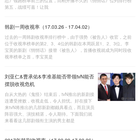
恋》领跑榜单前三的位置，而刚开播不久的《悄悄话》位列排行榜
第五，战绩可嘉！让我
韩剧一周收视率（17.03.26 - 17.04.02）
过去的一周韩剧收视率排行榜中，由于强势《被告人》收官，之前
位于收视率榜单的第2、3、4位的韩剧在本周跃居1、2、3位。李
宝英的新剧《悄悄话》接替《被告人》，首播收视就成为同时段收
视率榜单之首，李宝英是
刘亚仁&曹承佑&李准基能否带领tvN能否
摆脱收视危机
自从大热的《鬼怪》结束后，tvN推出的新剧接
连遭受挫败，收视走低，令人担忧。好在接下
来tvN将推出的几部新剧都颇具看点，而且演员
阵容强大、演技精湛，令人期待。下面我们就
来看看这几部剧领衔主演的男主都是