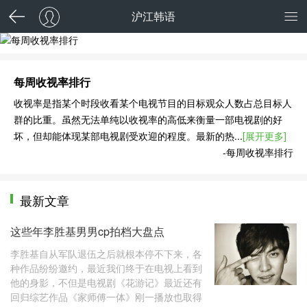
沪江韩语
每周收视率排行
每周收视率排行
收视率是指某个时段收看某个电视节目的目标观众人数占总目标人
群的比重。虽然无法单纯以收视率的高低来衡量一部电视剧的好
坏，但却能体现某部电视剧受欢迎的程度。最新的热...
[展开更多]
-每周收视率排行
最新文章
这些年李胜基男男cp拍档大盘点
李胜基自从军队退伍之后就根本停不下来，各
种作品纷纷邀约，最近我们终于在电视上看到
他的身影，不但是电视剧《花游记》最近还有
回归综艺作品《家师傅一体》刚一播放也取得