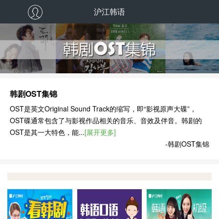
沪江韩语
韩剧OST集锦
OST是英文Original Sound Track的缩写，即“影视原声大碟”，
OST碟通常包含了与影视作品相关的音乐、音效及伴音。韩剧的
OST是其一大特色，能...
[展开更多]
-韩剧OST集锦
看韩剧学韩语
让韩语口语华丽蜕变！
韩