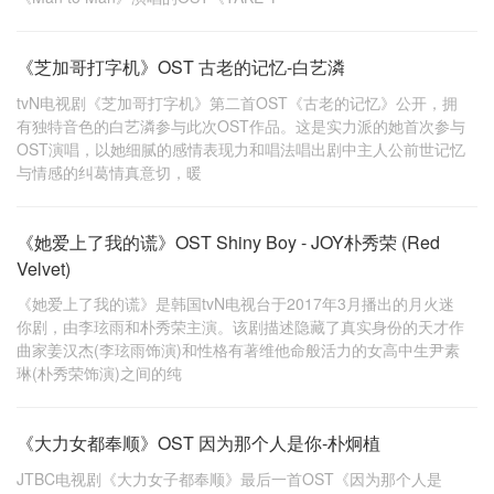
《芝加哥打字机》OST 古老的记忆-白艺潾
tvN电视剧《芝加哥打字机》第二首OST《古老的记忆》公开，拥
有独特音色的白艺潾参与此次OST作品。这是实力派的她首次参与
OST演唱，以她细腻的感情表现力和唱法唱出剧中主人公前世记忆
与情感的纠葛情真意切，暖
《她爱上了我的谎》OST Shiny Boy - JOY朴秀荣 (Red
Velvet)
《她爱上了我的谎》是韩国tvN电视台于2017年3月播出的月火迷
你剧，由李玹雨和朴秀荣主演。该剧描述隐藏了真实身份的天才作
曲家姜汉杰(李玹雨饰演)和性格有著维他命般活力的女高中生尹素
琳(朴秀荣饰演)之间的纯
《大力女都奉顺》OST 因为那个人是你-朴炯植
JTBC电视剧《大力女子都奉顺》最后一首OST《因为那个人是