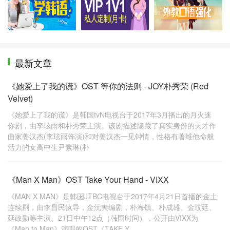
最新文章
《她爱上了我的谎》OST 等你的法则 - JOY朴秀荣 (Red
Velvet)
《她爱上了我的谎》是韩国tvN电视台于2017年3月播出的月火迷
你剧，由李玹雨和朴秀荣主演。该剧描述隐藏了真实身份的天才作
曲家姜汉杰(李玹雨饰演)和对姜汉杰一见钟情，性格有著维他命般
活力的女高中生尹素琳(朴
《Man X Man》OST Take Your Hand - VIXX
《MAN X MAN》是韩国JTBC电视台于2017年4月21日首播的金土
连续剧，由李昌民执导，金沅奭编剧，朴海镇、朴成雄、金玟廷、
延政勋等主演。21日中午12点（韩国时间），公开由VIXX为
《Man to Man》演唱的OST《TAKE Y