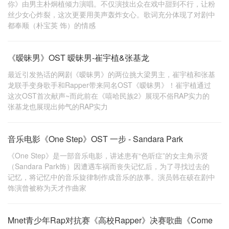
你》由男主朴炯植倾力演唱。不仅演技出众在戏中甜到不行，让粉
丝少女心炸裂，这次更要用美声轰炸女心。歌词充分体现了对剧中
都奉顺（朴宝英 饰）的情感
《暧昧男》OST 暧昧男-崔宇植&张基龙
最近引发热话的网剧《暧昧男》的两位挑大梁男主，崔宇植和张基
龙联手变身歌手和Rapper带来同名OST《暧昧男》！崔宇植通过
这次OST首次献声~而此前在《嘻哈民族2》展现不俗RAP实力的
张基龙也展现出帅气的RAP实力
音乐电影《One Step》OST 一步 - Sandara Park
《One Step》是一部音乐电影，讲述患有“色听症”的女主角示贤
（Sandara Park饰）因遭遇车祸而丧失记忆后，为了寻找过去的
记忆，将记忆中的音乐旋律制作成音乐的故事。演员韩在硕在剧中
饰演曾被称为天才作曲家
Mnet青少年Rap对抗赛《高校Rapper》决赛歌曲《Come