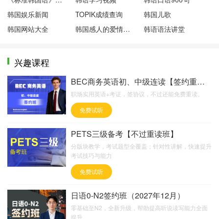
韩国娱乐新闻
TOPIK成绩查询
韩国儿歌
韩国网站大全
韩国感人的爱情电影
韩语语法讲堂
兴趣课程
BEC商务英语初、中级连读【签约重读班】
职场实用英语+考证，签协议，不过还能免费重读。
免费试听
PETS三级备考【不过重读班】
分版块教学，考试题型全覆盖；针对性讲解，快速提升
考试技巧与能力
免费试听
日语0-N2签约班（2027年12月）
零基础至N2，全新升级，帮助提高听说读写能力全面
提升。