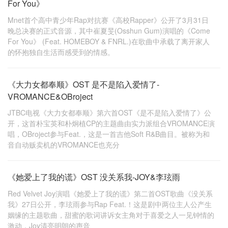
For You》
Mnet首个高中青少年Rap对抗赛《高校Rapper》公开了3月31日
晚总决赛的正式音源，其中崔夏旻(Osshun Gum)演唱的《Come
For You》 (Feat. HOMEBOY & FNRL.)在歌曲中承载了离开家人
的怀抱独自生活而感受到的情感。
《大力女都奉顺》OST 是不是陷入爱情了-
VROMANCE&OBroject
JTBC电视《大力女都奉顺》第六首OST《是不是陷入爱情了》公
开，这首朴宝英和朴炯植CP的主题曲由实力派组合VROMANCE演
唱，OBroject参与Feat.，这是一首吉他Soft R&B曲目。被称为和
音自动贩卖机的VROMANCE也充分
《她爱上了我的谎》OST 没关系我-JOY&李玹雨
Red Velvet Joy演唱《她爱上了我的谎》第二首OST歌曲《没关系
我》27日公开，李玹雨参与Rap Feat.！这是剧中两位主人公产生
姻缘的主题歌曲，甜蜜的歌词讲诉女主角对于喜爱之人一见钟情的
激动，Joy清亮明朗的声音