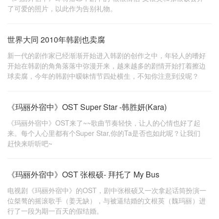
了可爱的照片，以此作为告别礼物。
世界大同 2010年韩剧也卖腐
新一代的剧作家已经渐渐开始进入韩剧的创作之中，年轻人的嗜好
开始在韩剧的角角落落中弥漫开来，越来越多的剧情开始打着擦边
球卖腐，今年的韩剧中暧昧情节四处横生，不知你注意到没呢？
《玛丽外宿中》OST Super Star -韩胜妍(Kara)
《玛丽外宿中》OST来了~~歌曲节奏轻快，让人的心情也好了起
来。每个人心里都有个Super Star,你的Ta是否也如此呢？让我们
赶快来听听吧~
《玛丽外宿中》OST 张根硕- 拜托了 My Bus
电视剧《玛丽外宿中》的OST，剧中张根硕又一次拿起话筒扮演一
位桀骜的摇滚歌手（姜无缺），与被逼结婚的文根英（魏玛丽）进
行了一段为期一百天的假结婚。