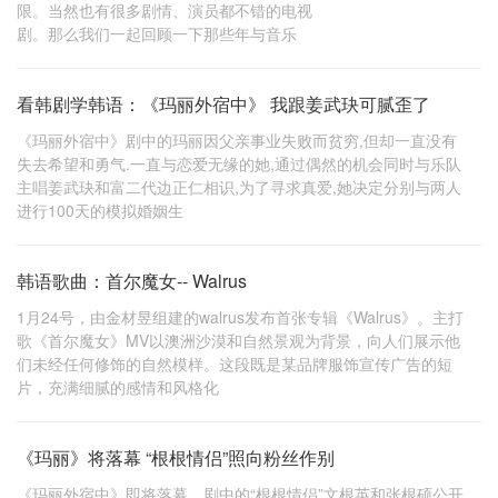
限。当然也有很多剧情、演员都不错的电视
剧。那么我们一起回顾一下那些年与音乐
看韩剧学韩语：《玛丽外宿中》 我跟姜武玦可腻歪了
《玛丽外宿中》剧中的玛丽因父亲事业失败而贫穷,但却一直没有
失去希望和勇气.一直与恋爱无缘的她,通过偶然的机会同时与乐队
主唱姜武玦和富二代边正仁相识,为了寻求真爱,她决定分别与两人
进行100天的模拟婚姻生
韩语歌曲：首尔魔女-- Walrus
1月24号，由金材昱组建的walrus发布首张专辑《Walrus》。主打
歌《首尔魔女》MV以澳洲沙漠和自然景观为背景，向人们展示他
们未经任何修饰的自然模样。这段既是某品牌服饰宣传广告的短
片，充满细腻的感情和风格化
《玛丽》将落幕 “根根情侣”照向粉丝作别
《玛丽外宿中》即将落幕，剧中的“根根情侣”文根英和张根硕公开