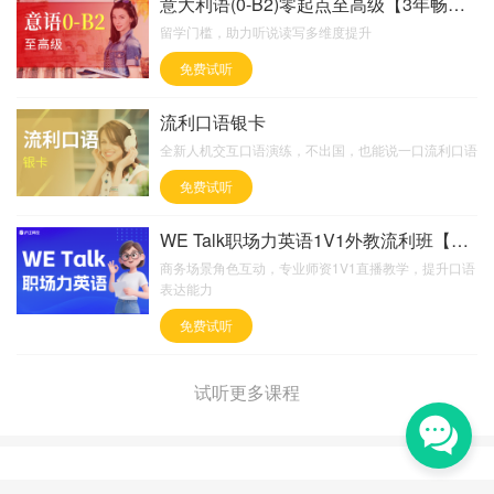
意大利语(0-B2)零起点至高级【3年畅学班】
留学门槛，助力听说读写多维度提升
免费试听
流利口语银卡
全新人机交互口语演练，不出国，也能说一口流利口语
免费试听
WE Talk职场力英语1V1外教流利班【欧教6
商务场景角色互动，专业师资1V1直播教学，提升口语
表达能力
免费试听
试听更多课程