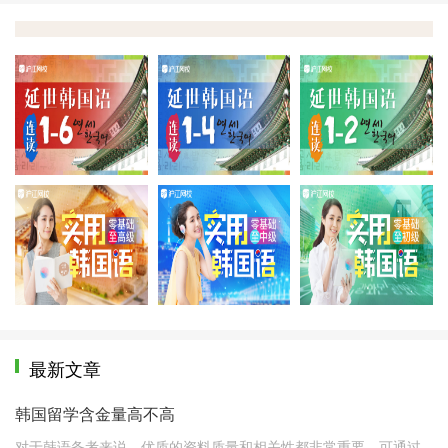
延世1-6册
延世1-4册
延
实用零基础至高级
实用零基础至中级
实
最新文章
韩国留学含金量高不高
对于韩语备考来说，优质的资料质量和相关性都非常重要。可通过