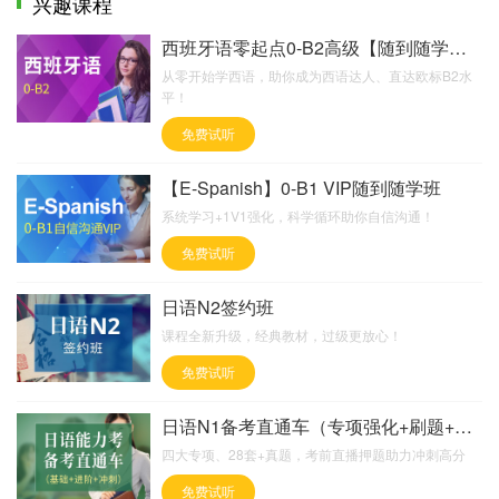
兴趣课程
西班牙语零起点0-B2高级【随到随学班】
从零开始学西语，助你成为西语达人、直达欧标B2水
平！
免费试听
【E-Spanish】0-B1 VIP随到随学班
系统学习+1V1强化，科学循环助你自信沟通！
免费试听
日语N2签约班
课程全新升级，经典教材，过级更放心！
免费试听
日语N1备考直通车（专项强化+刷题+直播押题）
四大专项、28套+真题，考前直播押题助力冲刺高分
免费试听