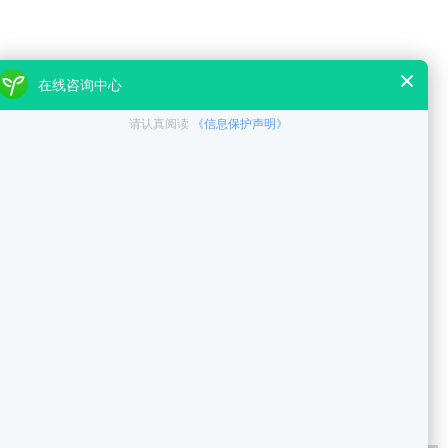
K真题解析
TOPIK备考经验
TOPIK初级必备语法
金量
韩语考试官网
韩语考试时间
topik抢考位
听力
口语
TOPIK
新闻时讯
哇沪江
业韩语
简历模板
韩语面试
俗语
韩语学习