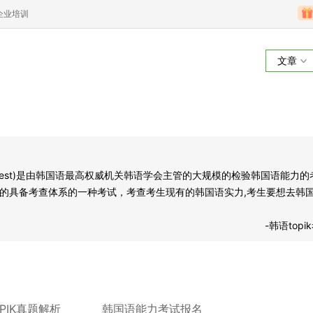
企业培训
文章
韩语topik考试
iciency Test)是由韩国语最高权威机关韩语学会主管的大规模的检验韩国语能力的
的具备考查体系的一种考试，考查考生现有的韩国语实力,考生要想去韩
-韩语topi
OPIK真题解析
韩国语能力考试报名