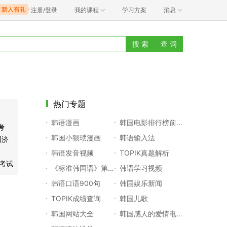
注册/登录
我的课程
学习方案
消息
搜 索
查 词
热门专题
韩语漫画
韩国电影排行榜前十名
考
韩国小猥琐漫画
韩语输入法
国济
韩语发音视频
TOPIK真题解析
k考试
《标准韩国语》第一册
韩语学习视频
韩语口语900句
韩国娱乐新闻
TOPIK成绩查询
韩国儿歌
韩国网站大全
韩国感人的爱情电影