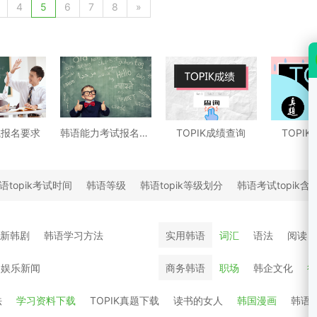
4
5
6
7
8
»
试报名要求
韩语能力考试报名时间
TOPIK成绩查询
TOPI
语topik考试时间
韩语等级
韩语topik等级划分
韩语考试topik含
最新韩剧
韩语学习方法
实用韩语
词汇
语法
阅读
国娱乐新闻
商务韩语
职场
韩企文化
行
法
学习资料下载
TOPIK真题下载
读书的女人
韩国漫画
韩语