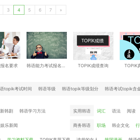
3
4
5
6
7
»
试报名要求
韩语能力考试报名时间
TOPIK成绩查询
TOPI
语topik考试时间
韩语等级
韩语topik等级划分
韩语考试topik含
最新韩剧
韩语学习方法
实用韩语
词汇
语法
阅读
国娱乐新闻
商务韩语
职场
韩企文化
行
法
学习资料下载
TOPIK真题下载
读书的女人
韩国漫画
韩语