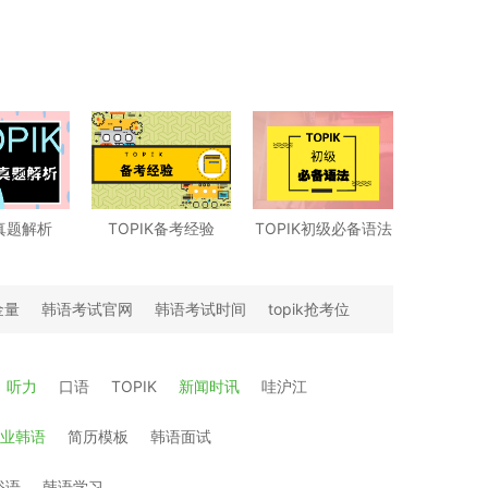
K真题解析
TOPIK备考经验
TOPIK初级必备语法
金量
韩语考试官网
韩语考试时间
topik抢考位
听力
口语
TOPIK
新闻时讯
哇沪江
业韩语
简历模板
韩语面试
俗语
韩语学习