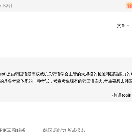
企业培训
文章
韩语topik考试
iciency Test)是由韩国语最高权威机关韩语学会主管的大规模的检验韩国语能力的
的具备考查体系的一种考试，考查考生现有的韩国语实力,考生要想去韩
-韩语topi
OPIK真题解析
韩国语能力考试报名