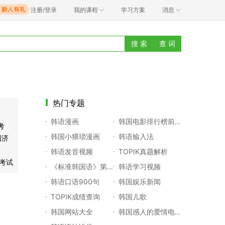
注册/登录
我的课程
学习方案
消息
搜 索
查 词
热门专题
韩语漫画
韩国电影排行榜前十名
考
韩国小猥琐漫画
韩语输入法
国济
韩语发音视频
TOPIK真题解析
k考试
《标准韩国语》第一册
韩语学习视频
韩语口语900句
韩国娱乐新闻
TOPIK成绩查询
韩国儿歌
韩国网站大全
韩国感人的爱情电影