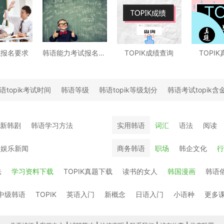
试报名要求
韩语能力考试报名时间
TOPIK成绩查询
TOPI
语topik考试时间
韩语等级
韩语topik等级划分
韩语考试topik含
最新韩剧
韩语学习方法
实用韩语
词汇
语法
阅读
国娱乐新闻
商务韩语
职场
韩企文化
行
法
学习资料下载
TOPIK真题下载
读书的女人
韩国漫画
韩语
中级韩语
TOPIK
英语入门
新概念
日语入门
小语种
更多