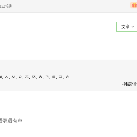
企业培训
文章
韩语辅音表
, ㅆ, ㅇ, ㅈ, ㅉ, ㅊ, ㅋ, ㅌ, ㅍ, ㅎ
-韩语
语双语有声