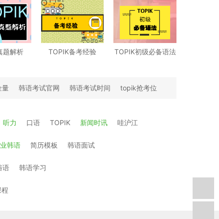
K真题解析
TOPIK备考经验
TOPIK初级必备语法
金量
韩语考试官网
韩语考试时间
topik抢考位
听力
口语
TOPIK
新闻时讯
哇沪江
业韩语
简历模板
韩语面试
俗语
韩语学习
课程