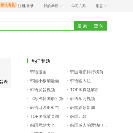
注册/登录
我的课程
学习方案
消息
搜 索
查 词
热门专题
韩语漫画
韩国电影排行榜前十名
韩国小猥琐漫画
韩语输入法
辅音表
韩语发音视频
TOPIK真题解析
《标准韩国语》第一册
韩语学习视频
韩语口语900句
韩国娱乐新闻
TOPIK成绩查询
韩国儿歌
韩国网站大全
韩国感人的爱情电影