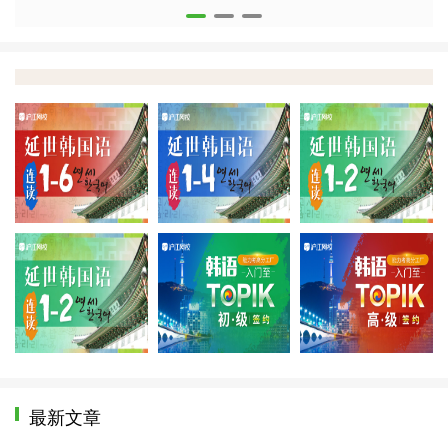
延世韩国语1-6
延世韩国语1-4
延
新标韩零至高级
零至topik初级
零
最新文章