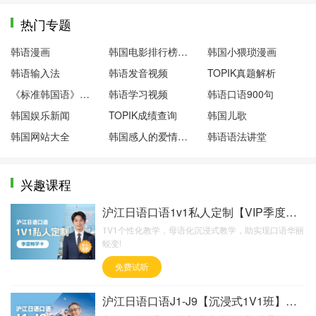
热门专题
韩语漫画
韩国电影排行榜前十名
韩国小猥琐漫画
韩语输入法
韩语发音视频
TOPIK真题解析
《标准韩国语》第一册
韩语学习视频
韩语口语900句
韩国娱乐新闻
TOPIK成绩查询
韩国儿歌
韩国网站大全
韩国感人的爱情电影
韩语语法讲堂
兴趣课程
沪江日语口语1v1私人定制【VIP季度畅学卡】
1V1个性化教学，母语化沉浸式教学，助实现口语华丽
蜕变!
免费试听
沪江日语口语J1-J9【沉浸式1V1班】超值版