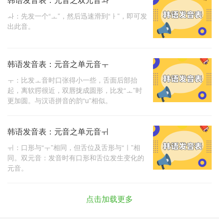
ㅘ：先发一个“ㅗ”，然后迅速滑到“ㅏ”，即可发
出此音。
韩语发音表：元音之单元音ㅜ
ㅜ：比发ㅗ音时口张得小一些，舌面后部抬
起，离软腭很近，双唇拢成圆形，比发“ㅗ”时
更加圆。与汉语拼音的韵“u”相似。
韩语发音表：元音之单元音ㅟ
ㅟ：口形与“ㅜ”相同，但舌位及舌形与“ㅣ”相
同。双元音：发音时有口形和舌位发生变化的
元音。
点击加载更多