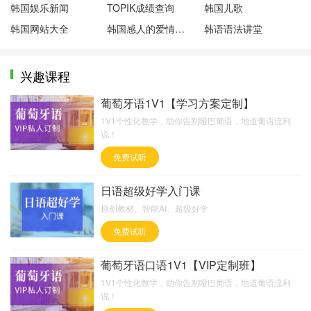
韩国娱乐新闻
TOPIK成绩查询
韩国儿歌
韩国网站大全
韩国感人的爱情电影
韩语语法讲堂
兴趣课程
葡萄牙语1V1【学习方案定制】
1V1个性化教学，助你告别哑巴葡语，地道葡语流利
说！
免费试听
日语超级好学入门课
原创教材、智能AI、超级好学
免费试听
葡萄牙语口语1V1【VIP定制班】
1V1个性化教学，助你告别哑巴葡语，地道葡语流利
说！