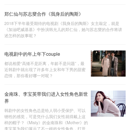
郑仁仙与苏志燮合作《我身后的陶斯》
2018下半年最受期待的电视剧《我身后的陶斯》女主敲定，就是
《加油吧威基基》中扮演韩允儿的郑仁仙，她与苏志燮的合作将讲
述怎样的故事呢？
电视剧中的年上年下couple
都说相爱“高矮不是距离，年龄不是问题”，最
近韩剧中就出现了许多年上女和年下男的甜蜜
恋情，那你看好哪一对呢？
金南珠、李宝英带我们进入女性角色新世
界
韩剧中的女性角色总是给人弱小受保护、可以
牺牲的感觉，可是凭什么我们女性就得戴上这
样的帽子？《Misty》的金南珠和《Mother》的
李宝英为我们展示了不一样的女性角色，打开