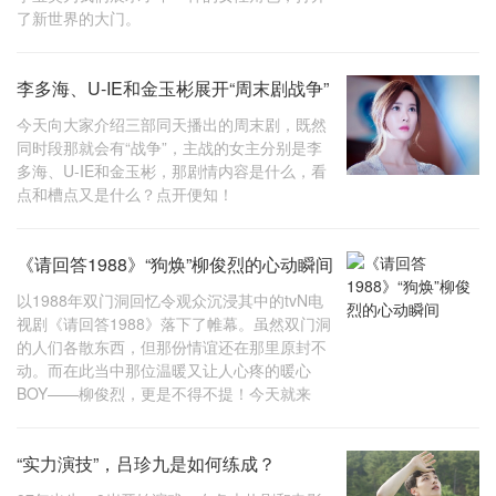
了新世界的大门。
李多海、U-IE和金玉彬展开“周末剧战争”
今天向大家介绍三部同天播出的周末剧，既然
同时段那就会有“战争”，主战的女主分别是李
多海、U-IE和金玉彬，那剧情内容是什么，看
点和槽点又是什么？点开便知！
《请回答1988》“狗焕”柳俊烈的心动瞬间
以1988年双门洞回忆令观众沉浸其中的tvN电
视剧《请回答1988》落下了帷幕。虽然双门洞
的人们各散东西，但那份情谊还在那里原封不
动。而在此当中那位温暖又让人心疼的暖心
BOY——柳俊烈，更是不得不提！今天就来
“实力演技”，吕珍九是如何练成？