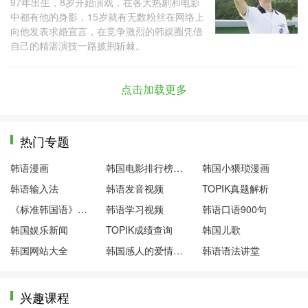
97年出生，8岁开始演戏，在各大热剧和电影
中都有他的身影，15岁就有无数粉丝在网络上
向他发表求婚宣言，在竞争激烈的韩娱圈凭借
自己的精湛演技一路披荆斩棘。
点击加载更多
热门专题
韩语漫画
韩国电影排行榜前十名
韩国小猥琐漫画
韩语输入法
韩语发音视频
TOPIK真题解析
《标准韩国语》第一册
韩语学习视频
韩语口语900句
韩国娱乐新闻
TOPIK成绩查询
韩国儿歌
韩国网站大全
韩国感人的爱情电影
韩语语法讲堂
兴趣课程