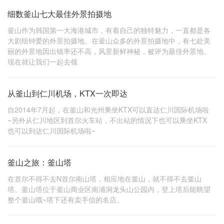
细数釜山七大最佳外景拍摄地
釜山作为韩国第一大海港城市，有着自己的独特魅力，一直都是各
大剧组钟爱的外景拍摄地。在釜山众多的外景拍摄地中，有七处美
丽的外景地因出镜率还不高，风景新鲜神秘，被评为最佳外景地。
现在就让我们一起去领
从釜山到仁川机场，KTX一次即达
自2014年7月起，在釜山和光州乘坐KTX可以直达仁川国际机场啦
~另外从仁川地区到首尔火车站，不出站的情况下也可以乘坐KTX
也可以到达仁川国际机场啦~
釜山之旅：釜山塔
在首尔不得不去N首尔南山塔，相应地在釜山，就不得不去釜山
塔。釜山塔位于釜山商业区南浦洞龙头山公园内，登上塔后能眺望
整个釜山哦~塔下还有卖手信的名店。