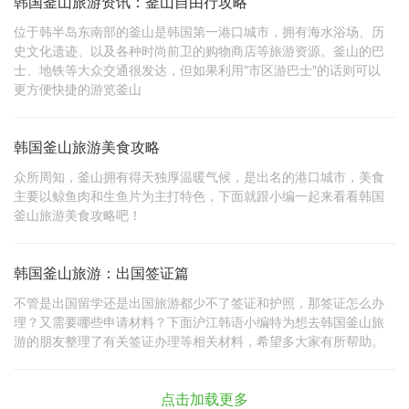
韩国釜山旅游资讯：釜山自由行攻略
位于韩半岛东南部的釜山是韩国第一港口城市，拥有海水浴场、历
史文化遗迹、以及各种时尚前卫的购物商店等旅游资源。釜山的巴
士、地铁等大众交通很发达，但如果利用"市区游巴士"的话则可以
更方便快捷的游览釜山
韩国釜山旅游美食攻略
众所周知，釜山拥有得天独厚温暖气候，是出名的港口城市，美食
主要以鲸鱼肉和生鱼片为主打特色，下面就跟小编一起来看看韩国
釜山旅游美食攻略吧！
韩国釜山旅游：出国签证篇
不管是出国留学还是出国旅游都少不了签证和护照，那签证怎么办
理？又需要哪些申请材料？下面沪江韩语小编特为想去韩国釜山旅
游的朋友整理了有关签证办理等相关材料，希望多大家有所帮助。
点击加载更多