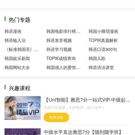
热门专题
韩语漫画
韩国电影排行榜前十名
韩国小猥琐漫画
韩语输入法
韩语发音视频
TOPIK真题解析
《标准韩国语》第一册
韩语学习视频
韩语口语900句
韩国娱乐新闻
TOPIK成绩查询
韩国儿歌
韩国网站大全
韩国感人的爱情电影
韩语语法讲堂
兴趣课程
【Uni智能】雅思7分一站式VIP-中级起点【签
名师小班直播，剑桥教材，贴心促学！
免费试听
中级水平直达雅思7分【随到随学班】