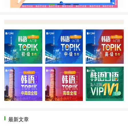
零至初
零至中
零
中高级全程
高级全程
口
最新文章