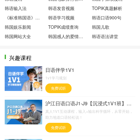
韩语输入法
韩语发音视频
TOPIK真题解析
《标准韩国语》第一册
韩语学习视频
韩语口语900句
韩国娱乐新闻
TOPIK成绩查询
韩国儿歌
韩国网站大全
韩国感人的爱情电影
韩语语法讲堂
兴趣课程
日语伴学1V1
1v1学习规划
免费试听
沪江日语口语J1-J9【沉浸式1V1班】超值版
真人1V1互动课程，输入+输出科学循环，从零开始，
助力地道口语轻松说！
免费试听