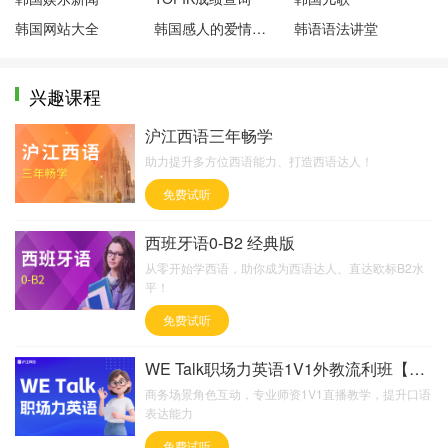
韩国网站大全
韩国感人的爱情电影
韩语语法讲堂
兴趣课程
沪江西语三年畅学
助力提升多方位西语能力、打造西语达人！
免费试听
西班牙语0-B2 经典版
从零开始学西语，助你成为西语达人、直达欧标B2水
平！
免费试听
WE Talk职场力英语1V1外教流利班【欧教40
商务场景角色互动，专业师资1V1直播教学，提升口语
表达能力
免费试听