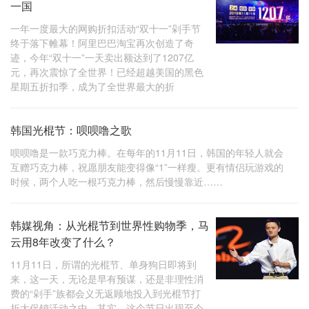
一国
一年一度最大的网购折扣活动“双十一”剁手节
终于落下帷幕！阿里巴巴淘宝再次创造了奇
迹，今年“双十一”一天卖出额达到了1207亿
元，再次震惊了全世界！已经超越美国的黑色
星期五折扣季，成为了全世界最大的折
韩国光棍节：呗呗噜之歌
呗呗噜是一款巧克力棒。在每年的11月11日，韩国的年轻人就会
互赠巧克力棒，祝愿朋友能变得像“1”一样瘦。更有情侣玩游戏的
时候，两个人吃一根巧克力棒，然后慢慢靠近……
韩媒视角：从光棍节到世界性购物季，马
云用8年改变了什么？
11月11日，所谓的光棍节、单身狗日即将到
来，这一天，无论是早有预谋，还是非理性消
费的“剁手”族都会义无返顾地投入到光棍节打
折大促销活动之中。其实，这个节日出现至今