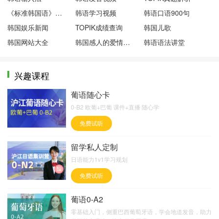
《标准韩国语》第一册
韩语学习视频
韩语口语900句
韩国娱乐新闻
TOPIK成绩查询
韩国儿歌
韩国网站大全
韩国感人的爱情电影
韩语语法讲堂
兴趣课程
葡语随心卡
0-B2 欧葡+巴葡 课件+直播 随心学
免费试听
留学私人定制
日语能力1v1学习规划
免费试听
葡语0-A2
零基础入门，侧重巴西葡萄牙语，学会地道发音，助力