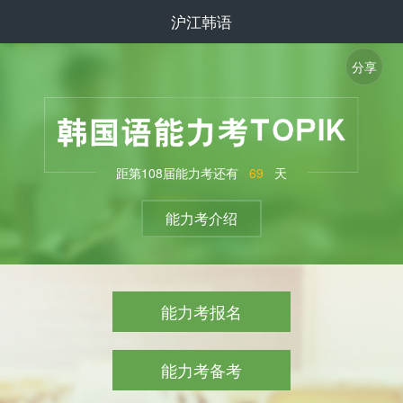
沪江韩语
分享
距第
108
届能力考还有
69
天
能力考介绍
能力考报名
能力考备考