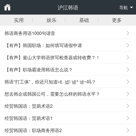
沪江韩语
导航
实用
娱乐
基础
更多
韩语商务用语1000句谐音
【有声】韩国职场：如何填写请假申请
【有声】釜山大学韩语拼写检查器或转收费？！
【有声】职场霸凌用韩语怎么说？
韩语“打工体”，你还只知道네. 넵! 넴^ 넹~吗？
想去韩企或韩国公司，需要怎么样的韩语水平？
经贸韩国语：贸易术语2
经贸韩国语：贸易术语1
经贸韩国语：职场商务用语2