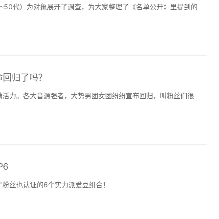
0~50代）为对象展开了调查，为大家整理了《名单公开》里提到的
命回归了吗？
满活力。各大音源强者，大势男团女团纷纷宣布回归，叫粉丝们很
P6
是粉丝也认证的6个实力派爱豆组合！