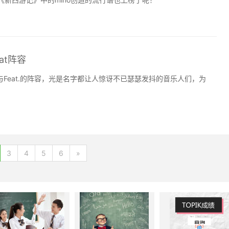
eat阵容
性参与Feat.的阵容，光是名字都让人惊讶不已瑟瑟发抖的音乐人们，为
3
4
5
6
»