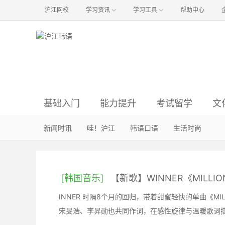
沪江网校
学习资讯
学习工具
帮助中心
基础入门
能力提升
考试留学
文
韩语语音
语法辨析
资讯与经验
韩国影视
新闻时讯
韩语入门
韩语阅读
韩国音乐
哇！沪江
真题解析
方法经验
韩语听力
明星娱乐
韩语口语
初级备考
词汇句型
职场韩语
韩国旅游
生活时尚
中级备考
行
韩
[韩国音乐]
【新歌】WINNER《MILLI
INNER 时隔8个月的回归，带着甜蜜轻快的单曲《M
宋旻浩、李昇勋也共同作词，在感性旋律与温暖歌词