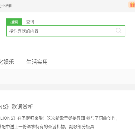
企业培训
搜索
查词
化娱乐
生活实用
业韩语
国文化
高级备考
韩企文化
韩国留学
ONS》歌词赏析
ILLIONS》在圣诞归来啦！这次新歌里兜姜昇润 参与了词曲创作，
搭配中送上一份温拿特有的圣诞礼物，副歌部分极具