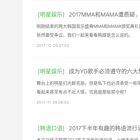
[明星娱乐]
2017MMA和MAMA遭质
刚刚结束的两大韩国音乐盛典MMA和MAMA颁奖典
依然备受争议。我们一起来看看韩媒是怎么说的。
2017-12-05 07:00
[明星娱乐]
成为YG歌手必须遵守的六大
舞台上的明星们光鲜亮丽，但是私下也必须承受一些
看起来甚至有点不近人情，究竟是那些禁令呢？
2017-11-29 06:30
[韩语口语]
2017下半年有趣的韩语流行
本文总结了韩国2017年下半年的流行语。小编不会说