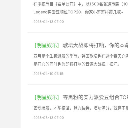
在电视节目《名单公开》中，以1500名普通市民（1
Legend男爱豆顺位TOP20，你家小哥哥排第几呢~
2018-04-13 07:00
[明星娱乐]
歌坛大战即将打响，你的本
四月是个生机迸发的季节，韩国歌坛也在这个春天充
是开心的同时也为即将打响的音源大战捏一把汗。
2018-04-10 06:15
[明星娱乐]
零黑粉的实力派爱豆组合TO
团魂爆发，才华横溢，魅力独特，唱功满分，就算不
2018-03-13 07:00