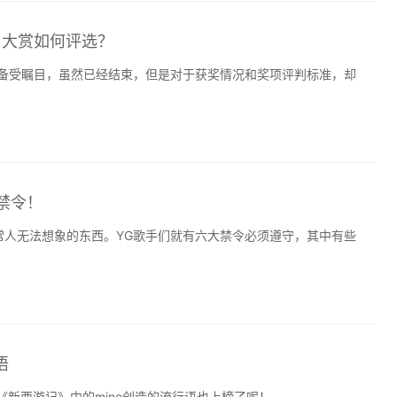
疑，大赏如何评选？
礼备受瞩目，虽然已经结束，但是对于获奖情况和奖项评判标准，却
禁令！
常人无法想象的东西。YG歌手们就有六大禁令必须遵守，其中有些
语
《新西游记》中的mino创造的流行语也上榜了呢！