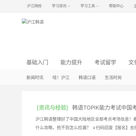
沪江网校
学习资讯
学习工具
帮助中心
基础入门
能力提升
考试留学
文
韩语语音
语法辨析
资讯与经验
韩国影视
新闻时讯
韩语入门
韩语阅读
韩国音乐
哇！沪江
真题解析
方法经验
韩语听力
明星娱乐
韩语口语
初级备考
词汇句型
职场韩语
韩国旅游
生活时尚
中级备考
行
韩
[资讯与经验]
韩语TOPIK能力考试中国
沪江韩语整理好了中国大陆地区全部考点考场信息！