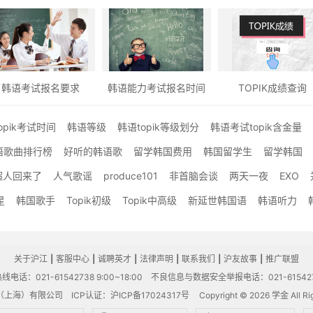
韩语考试报名要求
韩语能力考试报名时间
TOPIK成绩查询
opik考试时间
韩语等级
韩语topik等级划分
韩语考试topik含金量
语歌曲排行榜
好听的韩语歌
留学韩国费用
韩国留学生
留学韩国
超人回来了
人气歌谣
produce101
非首脑会谈
两天一夜
EXO
星
韩国歌手
Topik初级
Topik中高级
新延世韩国语
韩语听力
关于沪江
|
客服中心
|
诚聘英才
|
法律声明
|
联系我们
|
沪友故事
|
推广联盟
电话：021-61542738 9:00~18:00
不良信息与数据安全举报电话：021-61542
（上海）有限公司
ICP认证：沪ICP备17024317号
Copyright © 2026 学金 All Rig