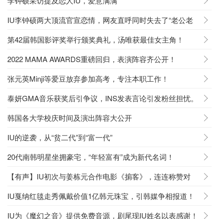
李钟硕采访提及恋人IU，爱意满满
IU李钟硕两大顶流官宣恋情，网友直呼同时失去了“老公老
婆”
第42届韩国影评奖举行颁奖典礼，汤唯获最佳女主角！
2022 MAMA AWARDS重磅回归，表演阵容齐公开！
张元英Minji等爱豆放弃参加高考，专注本职工作！
泰妍GMA音乐获奖后引争议，INS发表言论引发粉丝担忧。
韩国各大学校庆时间及演出阵容大公开
IU的逆袭，从“贫二代”到“富一代”
20代南韩明星坐拥豪宅，“年轻富有”成为新代名词！
【有声】IU初次与姜栋元合作电影《掮客》，连连称赞对
方。
IU戛纳红毯走秀佩戴价值1亿韩元珠宝，引韩媒争相报道！
IU为《魔幻之音》提供免费音源，剧尾现IU姓名以表感谢！