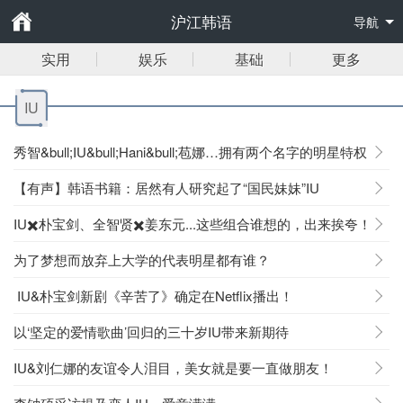
沪江韩语
导航
实用
娱乐
基础
更多
IU
秀智&bull;IU&bull;Hani&bull;苞娜…拥有两个名字的明星特权
【有声】韩语书籍：居然有人研究起了“国民妹妹”IU
IU✖️朴宝剑、全智贤✖️姜东元...这些组合谁想的，出来挨夸！
为了梦想而放弃上大学的代表明星都有谁？
IU&朴宝剑新剧《辛苦了》确定在Netflix播出！
以‘坚定的爱情歌曲’回归的三十岁IU带来新期待
IU&刘仁娜的友谊令人泪目，美女就是要一直做朋友！