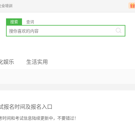
企业培训
搜索
查词
化娱乐
生活实用
业韩语
国文化
高级备考
韩企文化
韩国留学
译考试报名时间及报名入口
的报考时间和考试信息陆续更新中，不要错过！