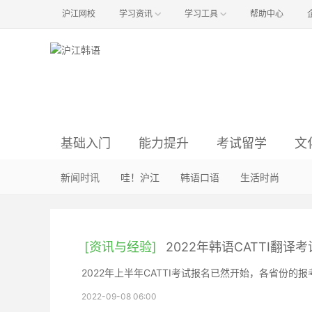
沪江网校
学习资讯
学习工具
帮助中心
基础入门
能力提升
考试留学
文
韩语语音
语法辨析
资讯与经验
韩国影视
新闻时讯
韩语入门
韩语阅读
韩国音乐
哇！沪江
真题解析
方法经验
韩语听力
明星娱乐
韩语口语
初级备考
词汇句型
职场韩语
韩国旅游
生活时尚
中级备考
行
韩
[资讯与经验]
2022年韩语CATTI翻
2022年上半年CATTI考试报名已然开始，各省份
2022-09-08 06:00