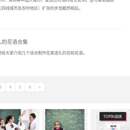
三四线城市及农村地区）扩张的步伐截然相反。
人的花语合集
要给大家介绍几个适合制作花束送礼的花和花语。
3
4
5
6
»