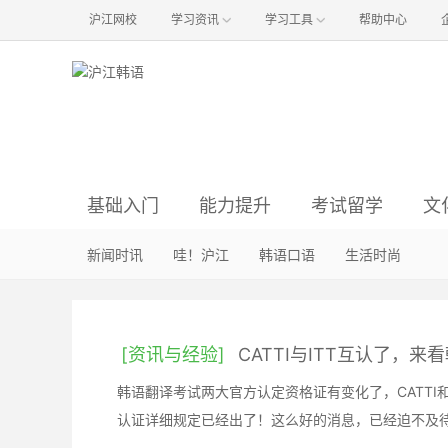
沪江网校
学习资讯
学习工具
帮助中心
基础入门
能力提升
考试留学
文
韩语语音
语法辨析
资讯与经验
韩国影视
新闻时讯
韩语入门
韩语阅读
韩国音乐
哇！沪江
真题解析
方法经验
韩语听力
明星娱乐
韩语口语
初级备考
词汇句型
职场韩语
韩国旅游
生活时尚
中级备考
行
韩
[资讯与经验]
CATTI与ITT互认了，
韩语翻译考试两大官方认定资格证有变化了，CATTI和I
认证详细规定已经出了！这么好的消息，已经迫不及