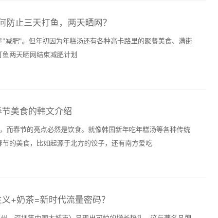
肥如何防止三天打鱼，两天晒网？
"减肥"。但年初因为年糕汤还有各种高卡路里的聚餐美食、满街
打鱼两天晒网结束减肥计划
于春节美食的韩文介绍
节，而春节的亮点必然是饮食。就像韩国新年吃年糕汤等各种传统
春节的美食，比如起源于北方的饺子，还有南方爱吃
主义+奶茶=新时代流量密码？
广州、深圳等中国大城市）呈现出可怕的增长势头。这与著名品牌