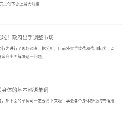
韩元…创下史上最大涨幅
起啦！政府出手调整市场
易行为进行了现场调查。据分析，目前外卖手续费和费用制度上调
将亲自出面解决这一问题。
关身体的基本韩语单词
院，那下面的单词可一定要背下来啦！学会各个身体部位的韩语用