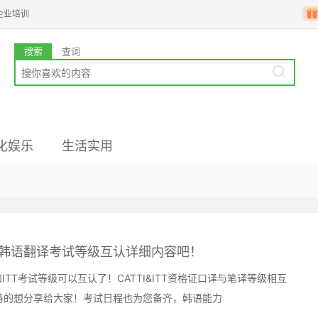
企业培训
搜索
查词
化娱乐
生活实用
业韩语
国文化
高级备考
韩企文化
韩国留学
来看韩语翻译考试等级互认详细内容吧！
TT考试等级可以互认了！CATTI&ITT资格证口译与笔译等级相互
待的想分享给大家！考试日程也为您备齐，韩语能力