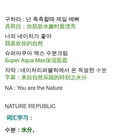
구하라 : 넌 촉촉할때 제일 예뻐
具荷拉：你肌肤水嫩时最漂亮
너의 네이처가 좋아
我喜欢你的自然
슈퍼아쿠아 맥스 수분크림
Super Aqua Max保湿面霜
자막 : 네이처리퍼블릭에서 온
특별
한
수분
字幕：来自自然乐园的特别之水分
NA : You are the Nature
NATURE REPUBLIC
词汇学习：
수분：
水分。