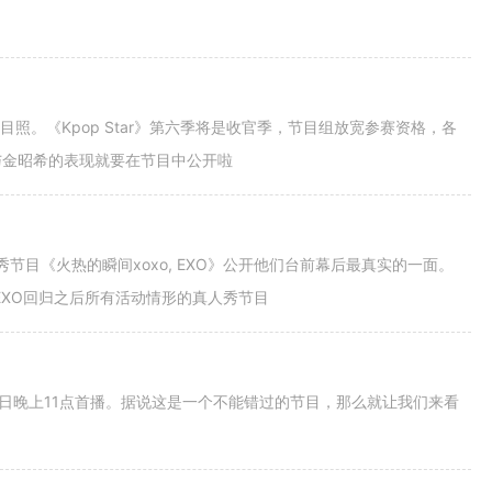
新节目照。《Kpop Star》第六季将是收官季，节目组放宽参赛资格，各
与金昭希的表现就要在节目中公开啦
人秀节目《火热的瞬间xoxo, EXO》公开他们台前幕后最真实的一面。
EXO回归之后所有活动情形的真人秀节目
1月22日晚上11点首播。据说这是一个不能错过的节目，那么就让我们来看