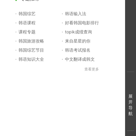
韩国综艺
韩语输入法
韩语课程
好看韩国电影排行
课程专题
topik成绩查询
韩国旅游攻略
来自星星的你
韩国综艺节目
韩语考试报名
韩语知识大全
中文翻译成韩文
topik初级考试真题
韩国大学
查看更多
韩国电影排行榜
韩国电视剧排行榜
韩国明星排行榜
韩语怎么说
四级成绩查询
六级成绩查询
展
开
topik中高级备考
韩语学习入门
导
航
李敏镐最新电视剧
日语一级报名
日语五十音图
韩语等级考试
英语单词大全
韩语入门学习