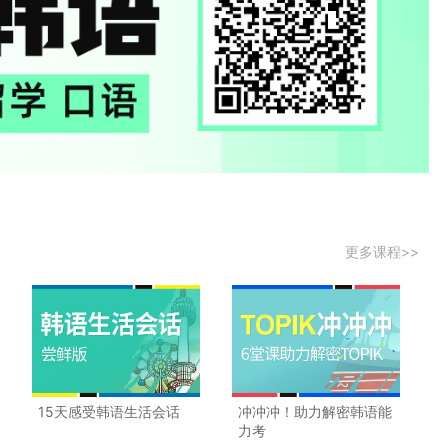
更多课程>>
15天感受韩语生活会话
冲冲冲！助力解密韩语能
力考