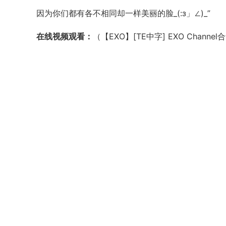
因为你们都有各不相同却一样美丽的脸_(:з」∠)_”
在线视频观看：
（【EXO】[TE中字] EXO Channe