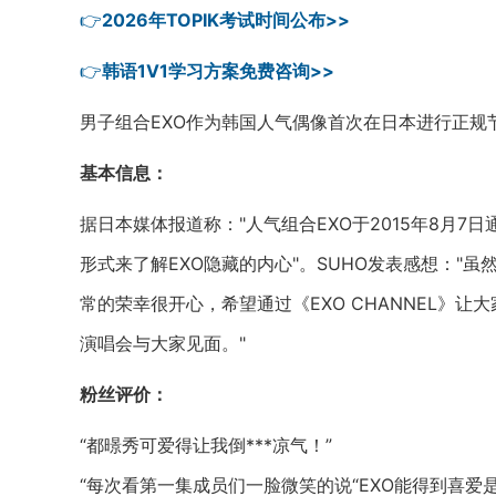
👉
2026年TOPIK考试时间公布>>
👉
韩语1V1学习方案免费咨询>>
男子组合EXO作为韩国人气偶像首次在日本进行正规节目
基本信息：
据日本媒体报道称："人气组合EXO于2015年8月7日
形式来了解EXO隐藏的内心"。SUHO发表感想："
常的荣幸很开心，希望通过《EXO CHANNEL》
演唱会与大家见面。"
粉丝评价：
“都暻秀可爱得让我倒***凉气！”
“每次看第一集成员们一脸微笑的说“EXO能得到喜爱