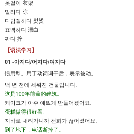
옷걸이 衣架
말리다 晾
다림질하다 熨烫
표백하다 漂白
짜다 拧
【语法学习】
01 -아지다/어지다/여지다
惯用型。用于动词词干后，表示被动。
백 년 전에 세워진 건물입니다.
这是100年前盖的建筑。
케이크가 아주 예쁘게 만들어졌어요.
蛋糕做得很好看。
지하로 내려가니까 전화가 끊어졌어요.
到了地下，电话断掉了。