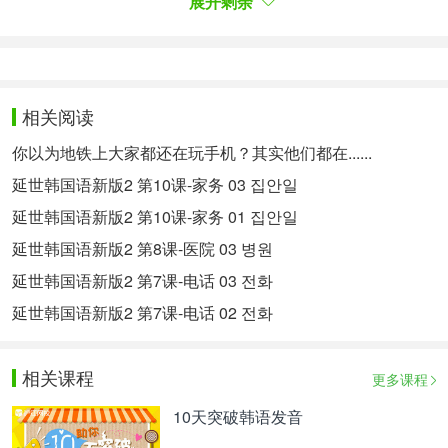
展开剩余
明天大家都会聚齐，到那时再谈吧。
손님이 많이 오실 테니까 음식을 더 준비합시다.
会来很多客人的，再多准备一些吃的吧。
更多新版延世韩国语教程信息>>
相关阅读
以上内容为第三方机构提供的参考版本，仅供学习交
你以为地铁上大家都还在玩手机？其实他们都在......
流使用。
延世韩国语新版2 第10课-家务 03 집안일
延世韩国语新版2 第10课-家务 01 집안일
相关热点：
新延世韩国语
韩语入门教材
韩国综艺
延世韩国语新版2 第8课-医院 03 병원
延世韩国语新版2 第7课-电话 03 전화
延世韩国语新版2 第7课-电话 02 전화
相关课程
更多课程
10天突破韩语发音