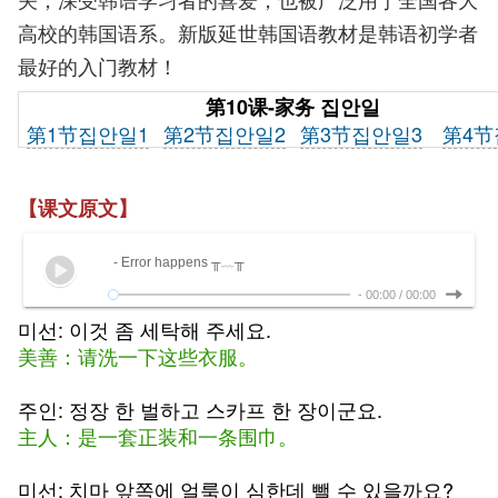
高校的韩国语系。新版延世韩国语教材是韩语初学者
最好的入门教材！
第10课-家务 집안일
第1节
집안일1
第2节
집안일2
第3节
집안일3
第4节
【课文原文】
- Error happens ╥﹏╥
-
00:00
/
00:00
미선: 이것 좀 세탁해 주세요.
美善：请洗一下这些衣服。
주인: 정장 한 벌하고 스카프 한 장이군요.
主人：是一套正装和一条围巾。
미선: 치마 앞쪽에 얼룩이 심한데 뺄 수 있을까요?