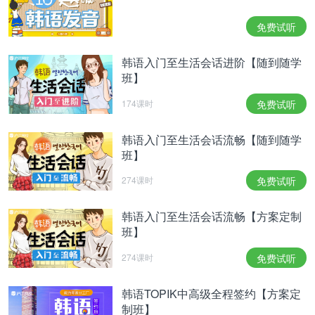
相关热点：
新延世韩国语
韩语入门教材
韩国电影排行
榜
免费试听
韩语入门至生活会话进阶【随到随学
班】
174课时
免费试听
韩语入门至生活会话流畅【随到随学
班】
274课时
免费试听
韩语入门至生活会话流畅【方案定制
班】
274课时
免费试听
韩语TOPIK中高级全程签约【方案定
制班】