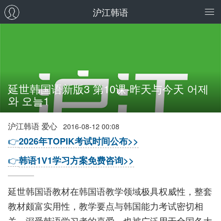
沪江韩语
延世韩国语新版3 第10课-昨天与今天 어제
와 오늘1
沪江韩语 爱心
2016-08-12 00:08
👉
2026年TOPIK考试时间公布>>
👉
韩语1V1学习方案免费咨询>>
延世韩国语教材在韩国语教学领域极具权威性，整套
教材颇富实用性，教学要点与韩国能力考试密切相
关，深受韩语学习者的喜爱，也被广泛用于全国各大