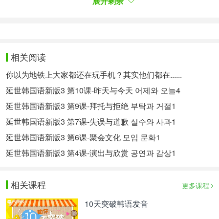
展开剩余
어렸을 때는 시간이 날 때마다 놀이터에 가곤 했다.
小时候一有时间就去游乐园玩儿。
예전에는 점심을 먹은 후에 산책을 하곤 했는데, 요
相关阅读
즘은 안 한다.
以前吃完午饭后经常去散步，可最近没去。
你以为地铁上大家都还在玩手机？其实他们都在......
延世韩国语新版3 第10课-昨天与今天 어제와 오늘4
학교 수업이 끝나면 도서관에 가서 책을 읽곤 했다.
延世韩国语新版3 第9课-拜托与拒绝 부탁과 거절1
下了课常常去图书馆看书。
延世韩国语新版3 第7课-失误与道歉 실수와 사과1
어렸을 때는 매일 자기 전에 옛날 이야기를 듣곤 했
延世韩国语新版3 第6课-聚会文化 모임 문화1
다.
小时候每天睡觉前都听故事。
延世韩国语新版3 第4课-演出与欣赏 공연과 감상1
更多新版延世韩国语教程信息>>
相关课程
以上内容为第三方机构提供的参考版本，仅供学习交
更多课程
流使用。
10天突破韩语发音