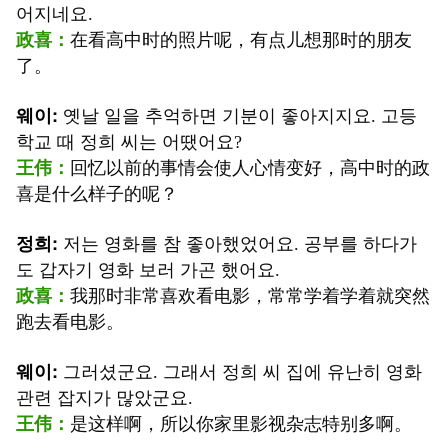
어지네요.
政喜：
在看高中时的照片呢，有点儿想那时的朋友
了。
웨이
:
옛날 일을 추억하면 기분이 좋아지지요. 고등
학교 때 정희 씨는 어땠어요?
王伟
：
回忆以前的事情会使人心情变好，高中时的政
喜是什么样子的呢？
정희
:
저는 영화를 참 좋아했었어요. 공부를 하다가
도 갑자기 영화 보러 가곤 했어요.
政喜
：
我那时非常喜欢看电影，常常学着学着就突然
跑去看电影。
웨이
:
그러셨군요. 그래서 정희 씨 집에 유난히 영화
관련 잡지가 많았군요.
王伟
：
是这样啊，所以你家里影视杂志特别多啊。