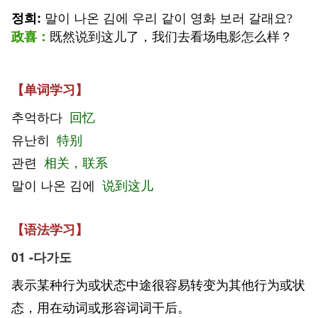
정희
:
말이 나온 김에 우리 같이 영화 보러 갈래요?
政喜
：
既然说到这儿了，我们去看场电影怎么样？
【单词学习】
추억하다
回忆
유난히
特别
관련
相关，联系
말이 나온 김에
说到这儿
【语法学习】
01 -다가도
表示某种行为或状态中途很容易转变为其他行为或状
态，用在动词或形容词词干后。