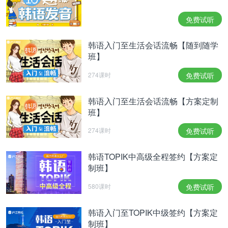
甲：从明天开始考试，可我还没准备好，真担心。
免费试听
나: 걱정만 하지 말고 지금이라도 공부 좀 하지 그래.
乙：别光担心了，现在学点儿也行呢。
韩语入门至生活会话流畅【随到随学
更多新版延世韩国语教程信息>>
班】
以上内容为第三方机构提供的参考版本，仅供学习交
274课时
免费试听
流使用。
韩语入门至生活会话流畅【方案定制
相关热点：
新延世韩国语
韩语入门教材
韩国电影
班】
274课时
免费试听
韩语TOPIK中高级全程签约【方案定
制班】
580课时
免费试听
韩语入门至TOPIK中级签约【方案定
制班】