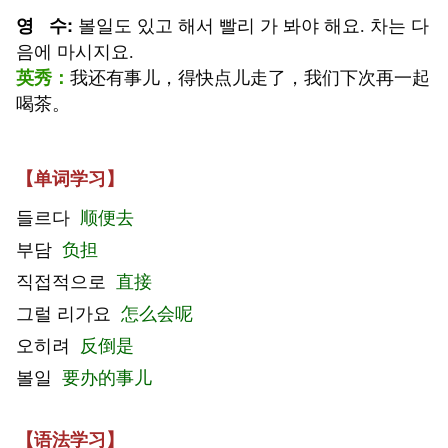
영 수
:
볼일도 있고 해서 빨리 가 봐야 해요. 차는 다
음에 마시지요.
英秀
：
我还有事儿，得快点儿走了，我们下次再一起
喝茶。
【单词学习】
들르다
顺便去
부담
负担
직접적으로
直接
그럴 리가요
怎么会呢
오히려
反倒是
볼일
要办的事儿
【语法学习】