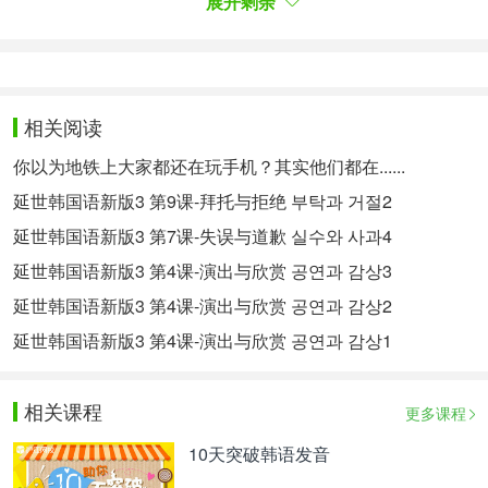
展开剩余
02 -지 그래요
表示小心地建议或规劝对方做其不去做的事，用在动
词词干后，不用于对长辈说话时，对比较亲近的人或
相关阅读
晚辈说话时用"-지 그래"。
你以为地铁上大家都还在玩手机？其实他们都在......
그렇게 서두르지 말고 좀 천천히 하지 그래요.
延世韩国语新版3 第9课-拜托与拒绝 부탁과 거절2
别那么着急，慢点儿做吧。
延世韩国语新版3 第7课-失误与道歉 실수와 사과4
아침부터 아무것도 먹지 않던데, 뭘 좀 먹지 그래.
延世韩国语新版3 第4课-演出与欣赏 공연과 감상3
你从早上开始就什么也没吃，吃点儿什么吧。
延世韩国语新版3 第4课-演出与欣赏 공연과 감상2
가: 눈이 아파서 컴퓨터 글씨가 잘 안 보이네.
延世韩国语新版3 第4课-演出与欣赏 공연과 감상1
甲：眼睛疼得看不清电脑上的字了。
나: 조금 쉬었다가 하지 그래요.
相关课程
更多课程
乙：休息一下再做吧。
10天突破韩语发音
가: 내일부터 시험인데 준비가 덜 돼서 걱정이에요.