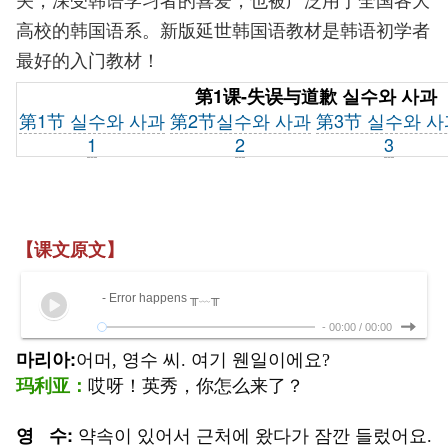
高校的韩国语系。新版延世韩国语教材是韩语初学者
最好的入门教材！
第1课-失误与道歉 실수와 사과
第1节
실수와 사과
第2节
실수와 사과
第3节
실수와 사
1
2
3
【课文原文】
- Error happens ╥﹏╥
-
00:00
/
00:00
마리아:
어머, 영수 씨. 여기 웬일이에요?
玛利亚：
哎呀！英秀，你怎么来了？
영 수:
약속이 있어서 근처에 왔다가 잠깐 들렀어요.