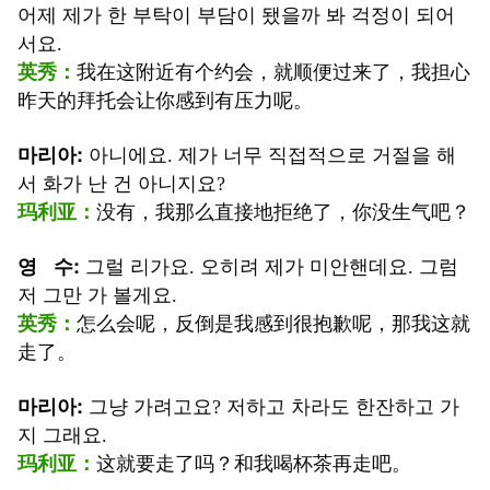
어제 제가 한 부탁이 부담이 됐을까 봐 걱정이 되어
서요.
英秀：
我在这附近有个约会，就顺便过来了，我担心
昨天的拜托会让你感到有压力呢。
마리아
:
아니에요. 제가 너무 직접적으로 거절을 해
서 화가 난 건 아니지요?
玛利亚
：
没有，我那么直接地拒绝了，你没生气吧？
영 수
:
그럴 리가요. 오히려 제가 미안핸데요. 그럼
저 그만 가 볼게요.
英秀
：
怎么会呢，反倒是我感到很抱歉呢，那我这就
走了。
마리아
:
그냥 가려고요? 저하고 차라도 한잔하고 가
지 그래요.
玛利亚
：
这就要走了吗？和我喝杯茶再走吧。