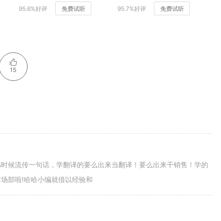
95.6%好评
免费试听
95.7%好评
免费试听
15
书时候流传一句话，学翻译的要么出来当翻译！要么出来干销售！学的
场部啦!哈哈小编就借以经验和