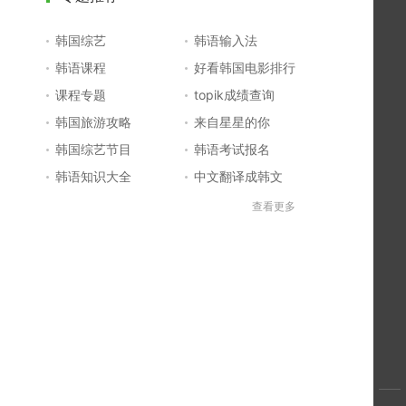
韩国综艺
韩语输入法
韩语课程
好看韩国电影排行
课程专题
topik成绩查询
韩国旅游攻略
来自星星的你
韩国综艺节目
韩语考试报名
韩语知识大全
中文翻译成韩文
topik初级考试真题
韩国大学
查看更多
韩国电影排行榜
韩国电视剧排行榜
韩国明星排行榜
韩语怎么说
四级成绩查询
六级成绩查询
topik中高级备考
韩语学习入门
李敏镐最新电视剧
日语一级报名
日语五十音图
韩语等级考试
英语单词大全
韩语入门学习