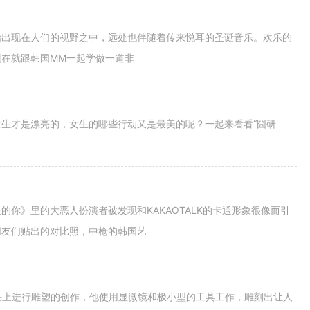
始出现在人们的视野之中，远处也伴随着传来悦耳的圣诞音乐。欢乐的
在就跟韩国MM一起学做一道非
生才是漂亮的，女生的哪些行动又是最美的呢？一起来看看“囧研
你》里的大恶人扮演者被发现和KAKAOTALK的卡通形象很像而引
网友们贴出的对比照，中枪的韩国艺
子的钉头上进行雕塑的创作，他使用显微镜和极小型的工具工作，雕刻出让人