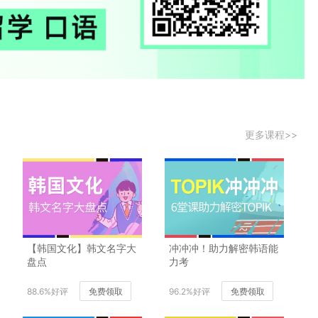
更多课程>>
【韩国文化】韩文名字大
冲冲冲！助力解密韩语能
盘点
力考
88.6%好评
免费领取
96.2%好评
免费领取