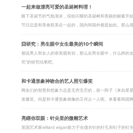
一起来做漂亮可爱的圣诞树料理！
眼下圣诞节的气氛渐浓，缤纷闪耀的圣诞树和美丽的橱窗开
节日总是和美食联系在一起的，国内和国外都是如此。那么现
囧研究：男生眼中女生最美的10个瞬间
都说男人和女人的审美观有别，那么在男生眼中，什么样的女
究”的研究结果吧。
和卡通形象神吻合的艺人照引爆笑
网友们的智慧和想象力总是无穷无尽的，前一阵子《来自星星的
发爆笑。但是和卡通形象相像的又何止一人呢。来看看韩国
亮瞎你双眼：针尖里的微雕艺术
英国艺术家willard wigan致力于在缝衣针的针孔和钉