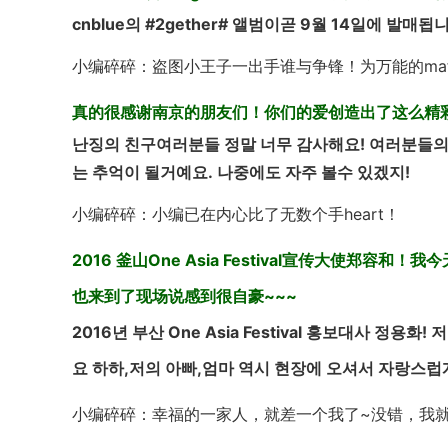
cnblue의 #2gether# 앨범이곧 9월 14일에 발
小编碎碎：盗图小王子一出手谁与争锋！为万能的maf
真的很感谢南京的朋友们！你们的爱创造出了这么精彩
난징의 친구여러분들 정말 너무 감사해요! 여러분들의 
는 추억이 될거예요. 나중에도 자주 볼수 있겠지!
小编碎碎：小编已在内心比了无数个手heart！
2016 釜山One Asia Festival宣传大使郑
也来到了现场说感到很自豪~~~
2016년 부산 One Asia Festival 홍보대사 
요 하하,저의 아빠,엄마 역시 현장에 오셔서 자랑스럽
小编碎碎：幸福的一家人，就差一个我了~没错，我