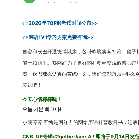
👉
2026年TOPIK考试时间公布>>
👉
韩语1V1学习方案免费咨询>>
自容和欧巴开通微博以来，各种欢脱卖萌打滚，段子
的一颗新星。郑网红为了更好的和粉丝交流微博都是
奏。欧巴辣么认真的苦练中文，饭们怎能落后~那么
表达吧！
今天心情棒棒哒！
오늘 기분 최고다!
小编碎碎:不愧是网红界的网络用语科普教科书，连表情
CNBLUE专辑#2gether#ver.A ! 即将于9月