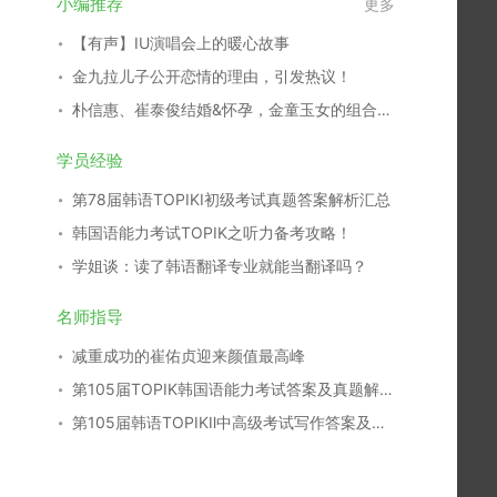
小编推荐
更多
【有声】IU演唱会上的暖心故事
金九拉儿子公开恋情的理由，引发热议！
朴信惠、崔泰俊结婚&怀孕，金童玉女的组合结成正果！
学员经验
第78届韩语TOPIKⅠ初级考试真题答案解析汇总
韩国语能力考试TOPIK之听力备考攻略！
学姐谈：读了韩语翻译专业就能当翻译吗？
名师指导
减重成功的崔佑贞迎来颜值最高峰
第105届TOPIK韩国语能力考试答案及真题解析汇总
第105届韩语TOPIKⅡ中高级考试写作答案及真题解析