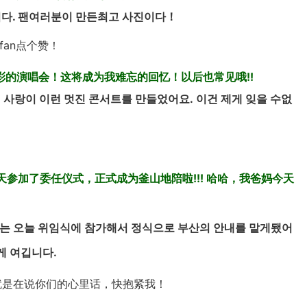
매됩니다. 팬여러분이 만든최고 사진이다！
an点个赞！
的演唱会！这将成为我难忘的回忆！以后也常见哦!!
사랑이 이런 멋진 콘서트를 만들었어요. 이건 제게 잊을 수없
容和！我今天参加了委任仪式，正式成为釜山地陪啦!!! 哈哈，我爸妈今天
정용화! 저는 오늘 위임식에 참가해서 정식으로 부산의 안내를 맡게됐어
게 여깁니다.
就是在说你们的心里话，快抱紧我！