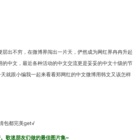
梗层出不穷，在微博界闯出一片天，俨然成为网红界冉冉升起
用的中文，最近各种活动的中文交流更是妥妥的中文十级的节
今天就跟小编我一起来看看郑网红的中文微博用韩文又该怎样
包都完美get√
14日发行。歌迷朋友们做的最佳图片集~