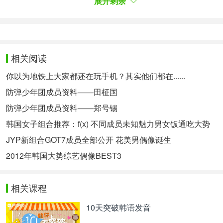
展开剩余
美实力兼具的个组合中的主唱，因此将通过充满动力
和激情的舞台，提高《2015年KBS歌谣大庆典》的
气氛。
특히 아이돌 리메이크 곡 콜라보레이션 무대는 각 팀
相关阅读
들의
색깔
이 돋보이는 곡 선정과 함께 부모님 세대의
인기 곡을 세련되고 색다른 느낌으로 재 편곡해 관객
你以为地铁上大家都还在玩手机？其实他们都在......
들에게 또 다른 즐거움을 선사할 것으로 기대된다.
防弹少年团成员资料——田柾国
어디서도 볼 수 없는 대세 아이돌들의 특별한 만남이
팬들의 관심을 한껏 높이고 있는 가운데, 아직 공개
防弹少年团成员资料——郑号锡
되지 않은 2개의 아이돌 콜라보 무대에도 궁금증이
韩国女子组合推荐：f(x) 不同成员未知魅力男女饭通吃大势
증폭되고 있다.
JYP新组合GOT7成员全部公开 花美男偶像诞生
尤其偶像组合翻唱合作舞台，将选择每个组合独有色
彩的歌曲，将父母时代的人气歌曲改编成更加干练，
2012年韩国大势综艺偶像BEST3
与众不同的感觉，为观众呈现不一样的快乐。在其他
任何场所都不能见到的大势偶像组合们的特别合作已
相关课程
经尽情提高了粉丝们的关注情况下，还有未公开的两
个偶像组合的合作舞台增加了观众的好奇心。
10天突破韩语发音
무엇보다 이번 ‘2015 KBS 가요대축제’는 온
가족
이