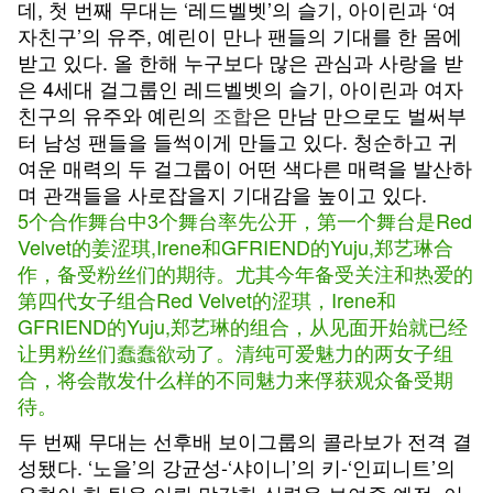
데, 첫 번째 무대는 ‘레드벨벳’의 슬기, 아이린과 ‘여
자친구’의 유주, 예린이 만나 팬들의 기대를 한 몸에
받고 있다. 올 한해 누구보다 많은 관심과 사랑을 받
은 4세대 걸그룹인 레드벨벳의 슬기, 아이린과 여자
친구의 유주와 예린의
조합
은 만남 만으로도 벌써부
터 남성 팬들을 들썩이게 만들고 있다. 청순하고 귀
여운 매력의 두 걸그룹이 어떤 색다른 매력을 발산하
며 관객들을 사로잡을지 기대감을 높이고 있다.
5个合作舞台中3个舞台率先公开，第一个舞台是Red
Velvet的姜涩琪,Irene和GFRIEND的Yuju,郑艺琳合
作，备受粉丝们的期待。尤其今年备受关注和热爱的
第四代女子组合Red Velvet的涩琪，Irene和
GFRIEND的Yuju,郑艺琳的组合，从见面开始就已经
让男粉丝们蠢蠢欲动了。清纯可爱魅力的两女子组
合，将会散发什么样的不同魅力来俘获观众备受期
待。
두 번째 무대는 선후배 보이그룹의 콜라보가 전격 결
성됐다. ‘노을’의 강균성-‘샤이니’의 키-‘인피니트’의