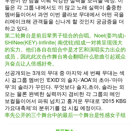
우현이 한 팀을 이뤄 막강한 실력을 보여줄 예정. 이
들은 각 그룹 내에서도 끼 많고 노래 실력이 출중한
멤버들이어서 과연 이번 콜라보 무대에서 어떤 곡을
리메이크해 관객들을 신나게 할 것인지 궁금증을 더
하고 있다.
第二轮舞台是前后辈男子组合的合唱。Noel(姜均成)-
SHINee(KEY)-Infinite( 南优铉)组成一对将呈现强大
的实力。他们各自在组合中是才艺和演唱实力出众的
成员，因此此次合作舞台将会翻唱什么歌曲引起观众
兴奋点让人倍感好奇。
선공개되는 3개의 무대 중 마지막 세 번째 무대는 섹
시 걸그룹 멤버인 ‘EXID’의 솔지-‘AOA’의 초아-‘마마
무’의 솔라가 꾸민다. 무엇보다 솔지,초아, 솔라는 외
모는 물론 완벽한 실력까지 겸비한 각 그룹의 메인
보컬들이어서 파워 넘치고 흥겨운 무대로 ‘2015 KBS
가요대축제’의 분위기를 업 시킬 예정이다.
率先公开的三个舞台中的最后一个舞台是性感女子组
合EXID(许率智)-AOA(朴草娥)-MAMAMOO( 金容仙)
准备。而且率智，草娥，Solar ( 金容仙)是外貌和完