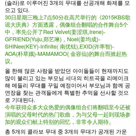
(솔라)로 이루어진 3개의 무대를 선공개해 화제를 모
으고 있다.
30日星期三晚上7点50分在高尺举行的《2015KBS歌
谣大庆典》方面透露，偶像组合翻唱的合作舞台5个
中，率先公开了Red Velvet(姜涩琪,Irene)-
GFRIEND(Yuju,郑艺琳)，Noel(姜均成)-
SHINee(KEY)-Infinite( 南优铉),EXID(许率智)-
AOA(朴草娥)-MAMAMOO( 金容仙)的舞台而掀起热
议。
올 한해 많은 사랑을 받았던 아이돌들이 현재까지도
많이 불리고 있는 부모님
세대
의 히트곡을 리메이크
해 메들리 무대를 꾸밀 예정이어서 부모님과 함께 공
연장을 찾는 관객들에게 특별한 추억을 선사할 것으
로 기대된다.
今年获得众多大众热爱的偶像组合们将翻唱至今还被
演唱的父母时代的热门歌曲，为与父母一起到现场参
加的观众们献上特别的回忆，非常令人期待。
총 5개의 콜라보 무대 중 3개의 무대가 공개된 가운