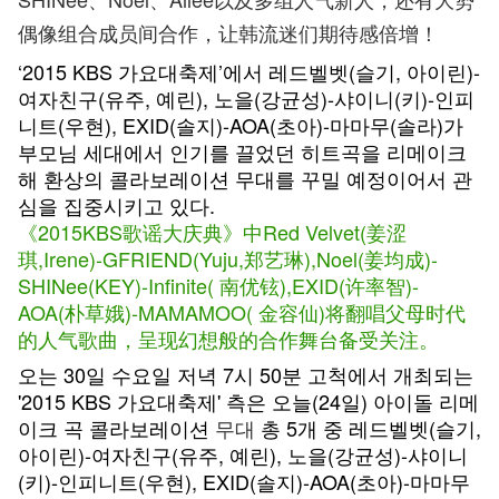
偶像组合成员间合作，让韩流迷们期待感倍增！
‘2015 KBS 가요대축제’에서 레드벨벳(슬기, 아이린)-
여자친구(유주, 예린), 노을(강균성)-샤이니(키)-인피
니트(우현), EXID(솔지)-AOA(초아)-마마무(솔라)가
부모님 세대에서 인기를 끌었던 히트곡을 리메이크
해 환상의 콜라보레이션 무대를 꾸밀 예정이어서 관
심을 집중시키고 있다.
《2015KBS歌谣大庆典》中Red Velvet(姜涩
琪,Irene)-GFRIEND(Yuju,郑艺琳),Noel(姜均成)-
SHINee(KEY)-Infinite( 南优铉),EXID(许率智)-
AOA(朴草娥)-MAMAMOO( 金容仙)将翻唱父母时代
的人气歌曲，呈现幻想般的合作舞台备受关注。
오는 30일 수요일 저녁 7시 50분 고척에서 개최되는
'2015 KBS 가요대축제' 측은 오늘(24일) 아이돌 리메
이크 곡 콜라보레이션
무대
총 5개 중 레드벨벳(슬기,
아이린)-여자친구(유주, 예린), 노을(강균성)-샤이니
(키)-인피니트(우현), EXID(솔지)-AOA(초아)-마마무