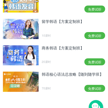
함께 즐길 수 있는 ‘스페셜 패밀리 콘서트’가 예고된
만큼 전설과 아이돌들이 함께하는 콜라보레이션 무
免费试听
대 등 관객들의 눈과 귀를 사로잡을 엄청난 무대들이
준비되어 있어 기대감을 자아내고 있다.
留学韩语【方案定制班】
而且此次《2015年KBS歌谣大庆典》的主题是一家
人一起享受的“special家族演唱会”，因此传说和偶像
10课时
免费试听
组合一起合作的舞台等，为俘获观众眼睛和耳而准备
的巨大舞台让期待感倍增。
商务韩语【方案定制班】
한편, 살아있는 전설 김창완 밴드를 전설로 공개하며
27개 팀의 라인업을 완성시킨 ‘2015 KBS 가요대축
20课时
免费试听
제’는 2만 여 관객이 함께하는 ‘스페셜 패밀리 콘서
트’로 업그레이드돼 큰 화제를 모으고 있다. '2015
韩语核心语法总攻略【随到随学班】
KBS 가요대축제'는 오는 30일 수요일 저녁 7시 50분
서울 구로구 고척동에 위치한 국내 유일의 돔구장에
서 개최되며, KBS2를 통해 생방송된다.
70课时
免费试听
另外，随着在世传说金昌完乐队被公开，确定27个组
合演出阵容的《2015年KBS歌谣大庆典》升级为与2
万观众一起欢呼的“special家族演唱会”而掀起热议。