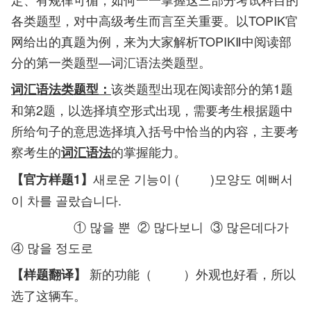
各类题型，对中高级考生而言至关重要。以TOPIK官
网给出的真题为例，来为大家解析TOPIKⅡ中阅读部
分的第一类题型—词汇语法类题型。
该类题型出现在阅读部分的第1题
词汇语法类题型：
和第2题，以选择填空形式出现，需要考生根据题中
所给句子的意思选择填入括号中恰当的内容，主要考
察考生的
的掌握能力。
词汇语法
새로운 기능이 ( )모양도 예뻐서
【官方样题1】
이 차를 골랐습니다.
① 많을 뿐 ② 많다보니 ③ 많은데다가
④ 많을 정도로
新的功能（ ）外观也好看，所以
【样题翻译】
选了这辆车。