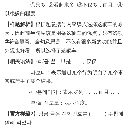
①只多 ②看起来多 ③不仅多，而且 ④
以很多的程度
根据题意括号内应填入选择这辆车的原
【样题解析】
因，因此前半句应该是例举这辆车的优点，只有选项
符合题意。全句意思是：不仅有很多新的功能并且
③
外观也好看，所以选择了这辆车。
-ㄹ/을 뿐：只是……，仅仅……
【相关语法】
-다보니：表示通过某个行为明白了某个事
实或产生了某个结果。
-ㄴ/은데다가：表示罗列，……而且……
-ㄹ/을 정도로：表示程度。
방금 들은 전화번호를 ( ) 수첩에
【官方样题2】
빨리 적었다.