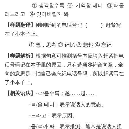
① 생각할수록 ② 기억할 테니 ③ 떠올
리느라고 ④ 잊어버릴까 봐
刚刚听到的电话号码（ ）赶紧写
【样题翻译
】
在了小本子上。
① 想，思考 ② 记忆 ③ 想起 ④ 忘记
根据句意可推测括号内应填入赶紧把电
【样题解析】
话号码记在本子里的原因，只有选项
符合句意，全
④
句的意思是：怕自己会忘记电话号码，所以赶紧写在
了小本子上。
-ㄹ/을수록：越……越……
【相关语法】
-ㄹ/을 테니：表示说话人的意志。
-느라고：表示原因。
-을/ㄹ까 봐：表示推测，通常是说话人担