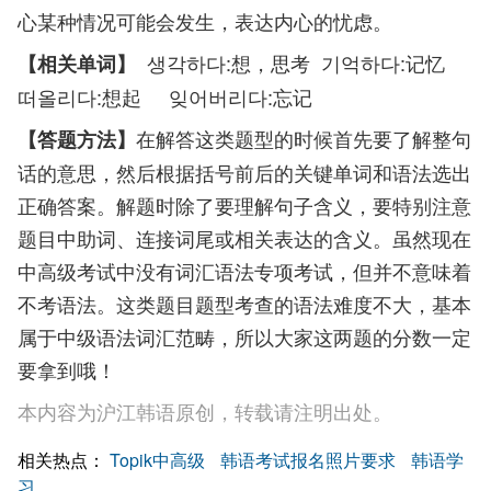
心某种情况可能会发生，表达内心的忧虑。
생각하다:想，思考 기억하다:记忆
【相关单词】
떠올리다:想起 잊어버리다:忘记
在解答这类题型的时候首先要了解整句
【答题方法】
话的意思，然后根据括号前后的关键单词和语法选出
正确答案。解题时除了要理解句子含义，要特别注意
题目中助词、连接词尾或相关表达的含义。虽然现在
中高级考试中没有词汇语法专项考试，但并不意味着
不考语法。这类题目题型考查的语法难度不大，基本
属于中级语法词汇范畴，所以大家这两题的分数一定
要拿到哦！
本内容为沪江韩语原创，转载请注明出处。
相关热点：
Topik中高级
韩语考试报名照片要求
韩语学
习