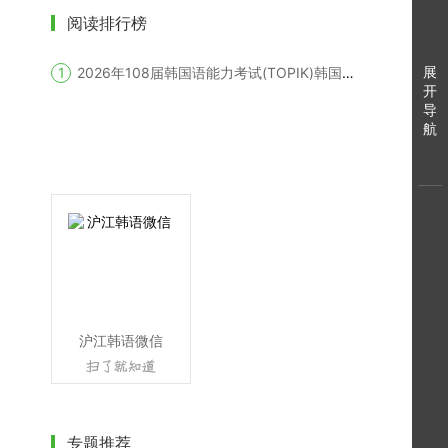
阅读排行榜
展
2026年108届韩国语能力考试(TOPIK)韩国报名时间
开
导
航
沪江韩语微信
专题推荐