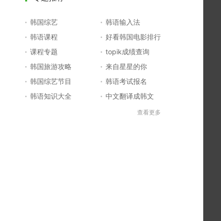
韩国综艺
韩语输入法
韩语课程
好看韩国电影排行
课程专题
topik成绩查询
韩国旅游攻略
来自星星的你
韩国综艺节目
韩语考试报名
韩语知识大全
中文翻译成韩文
topik初级考试真题
韩国大学
查看更多
韩国电影排行榜
韩国电视剧排行榜
韩国明星排行榜
韩语怎么说
四级成绩查询
六级成绩查询
topik中高级备考
韩语学习入门
李敏镐最新电视剧
日语一级报名
日语五十音图
韩语等级考试
英语单词大全
韩语入门学习