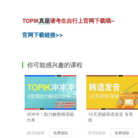
TOPIK
真题
请考生自行上官网下载哦~
官网下载链接>>
你可能感兴趣的课程
冲冲冲！助力解密韩语能
10天突破韩语发音 专享
力考
班
96.2%好评
免费领取
97.6%好评
免费领取