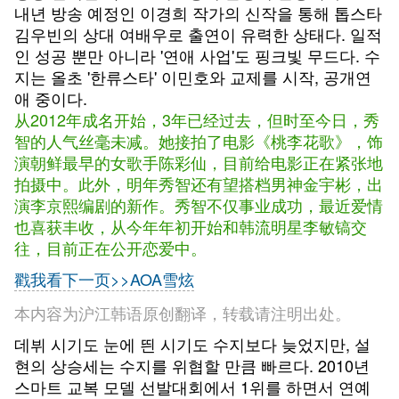
내년 방송 예정인 이경희 작가의 신작을 통해 톱스타
김우빈의 상대 여배우로 출연이 유력한 상태다. 일적
인 성공 뿐만 아니라 '연애 사업'도 핑크빛 무드다. 수
지는 올초 '한류스타' 이민호와 교제를 시작, 공개연
애 중이다.
从2012年成名开始，3年已经过去，但时至今日，秀
智的人气丝毫未减。她接拍了电影《桃李花歌》，饰
演朝鲜最早的女歌手陈彩仙，目前给电影正在紧张地
拍摄中。此外，明年秀智还有望搭档男神金宇彬，出
演李京熙编剧的新作。秀智不仅事业成功，最近爱情
也喜获丰收，从今年年初开始和韩流明星李敏镐交
往，目前正在公开恋爱中。
戳我看下一页>>AOA雪炫
本内容为沪江韩语原创翻译，转载请注明出处。
데뷔 시기도 눈에 띈 시기도 수지보다 늦었지만, 설
현의 상승세는 수지를 위협할 만큼 빠르다. 2010년
스마트 교복 모델 선발대회에서 1위를 하면서 연예