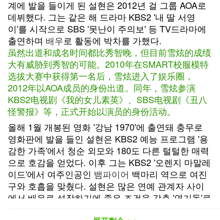
계에 발을 들이게 된 설현은 2012년 걸 그룹 AOA로
데뷔했다. 그는 같은 해 드라마 KBS2 '내 딸 서영
이'를 시작으로 SBS '못난이 주의보' 등 TV드라마에
출연하며
배우
로 활동에 박차를 가했다.
虽然出道和成名时间都比秀智晚，但目前雪炫的成绩
大有威胁到秀智的可能。2010年在SMART校服模特
选拔大赛中获得第一名后，雪炫进入了娱乐圈，
2012年以AOA成员的身份出道。同年，雪炫参演
KBS2电视剧《我的女儿素英》、SBS电视剧《丑八
怪警报》等，正式开始以演员的身份活动。
올해 1월 개봉된 영화 '강남 1970'에 출연돼 충무로
영화판에 발을 들인 설현은 KBS2 예능 프로그램 '용
감한 가족'에서 청순 외모와 180도 다른 털털한 매력
으로 호감을 얻었다. 이후 그는 KBS2 '오렌지 마말레
이드'에서 여주인공인
뱀파이어
백마리 역으로 여진
구와 호흡을 맞췄다. 설현은 많은 연예 관계자 사이
에서 배우로 성장하기에 좋은 조건을 갖춘 '연기돌'로
주목받고 있다.