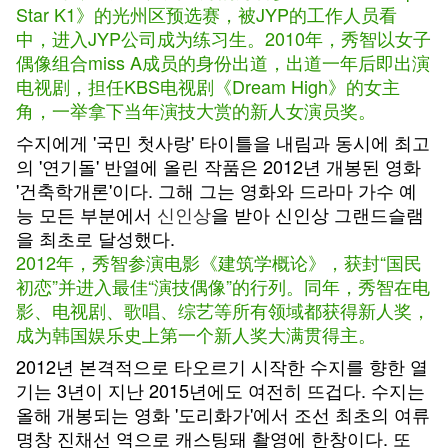
Star K1》的光州区预选赛，被JYP的工作人员看
中，进入JYP公司成为练习生。2010年，秀智以女子
偶像组合miss A成员的身份出道，出道一年后即出演
电视剧，担任KBS电视剧《Dream High》的女主
角，一举拿下当年演技大赏的新人女演员奖。
수지에게 '국민 첫사랑' 타이틀을 내림과 동시에 최고
의 '연기돌' 반열에 올린 작품은 2012년 개봉된 영화
'건축학개론'이다. 그해 그는 영화와 드라마 가수 예
능 모든 부분에서
신인상
을 받아 신인상 그랜드슬램
을 최초로 달성했다.
2012年，秀智参演电影《建筑学概论》，获封“国民
初恋”并进入最佳“演技偶像”的行列。同年，秀智在电
影、电视剧、歌唱、综艺等所有领域都获得新人奖，
成为韩国娱乐史上第一个新人奖大满贯得主。
2012년 본격적으로 타오르기 시작한 수지를 향한 열
기는 3년이 지난 2015년에도 여전히 뜨겁다. 수지는
올해 개봉되는 영화 '도리화가'에서 조선 최초의 여류
명창 진채선 역으로 캐스팅돼 촬영에 한창이다. 또