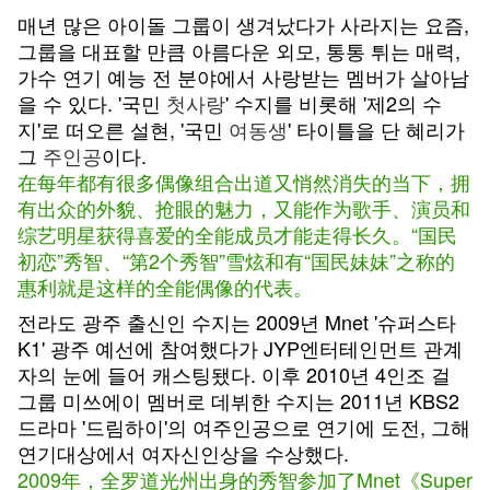
매년 많은 아이돌 그룹이 생겨났다가 사라지는 요즘,
그룹을 대표할 만큼 아름다운 외모, 통통 튀는 매력,
가수 연기 예능 전 분야에서 사랑받는 멤버가 살아남
을 수 있다. '국민
첫사랑
' 수지를 비롯해 '제2의 수
지'로 떠오른 설현, '국민
여동생
' 타이틀을 단 혜리가
그
주인공
이다.
在每年都有很多偶像组合出道又悄然消失的当下，拥
有出众的外貌、抢眼的魅力，又能作为歌手、演员和
综艺明星获得喜爱的全能成员才能走得长久。“国民
初恋”秀智、“第2个秀智”雪炫和有“国民妹妹”之称的
惠利就是这样的全能偶像的代表。
전라도 광주 출신인 수지는 2009년 Mnet '슈퍼스타
K1' 광주 예선에 참여했다가 JYP엔터테인먼트 관계
자의 눈에 들어 캐스팅됐다. 이후 2010년 4인조 걸
그룹 미쓰에이 멤버로 데뷔한 수지는 2011년 KBS2
드라마 '드림하이'의 여주인공으로 연기에 도전, 그해
연기대상에서 여자신인상을 수상했다.
2009年，全罗道光州出身的秀智参加了Mnet《Super