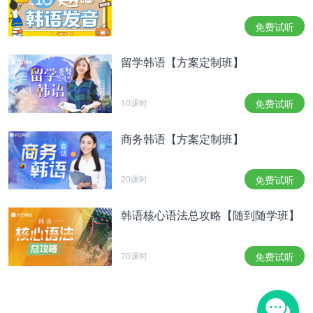
像组合Gilr's Day成员出道的惠利，近段时间受到了
免费试听
爆炸性的关注。2014年出演MBC综艺《真正的男
人》女兵特辑，惠利的吃货模样和撒娇表现抓住了无
留学韩语【方案定制班】
数男性的心。
'진짜 사나이' 출연은 혜리를 '대세' 아이돌로 만들어
놨다. 많은 광고의 러브콜이 쏟아졌고, 줄어들지 않
10课时
免费试听
는 인기 덕분에 혜리는 그해 MBC 방송연예대상에서
여자 신인상을 수상했다. 혜리의 성공으로 '진짜 사나
商务韩语【方案定制班】
이' 여군특집은 많은 여자 연예인이 출연을 희망하는
인기 예능으로 급부상했다.
20课时
免费试听
《真正的男人》把惠利打造成了大势偶像。广告代言
不断涌来，人气不断攀升，最终使惠利获得了MBC
韩语核心语法总攻略【随到随学班】
演艺大赏的女子新人奖。正是因为惠利的成功，《真
正的男人》女兵特辑成了众多女艺人渴望出演的综艺
节目。
70课时
免费试听
가수와 예능 활동 뿐만 아니라 혜리는 배우로도 꾸준
히 활동해왔다. 2012년 SBS '맛있는 인생'에 출연하
며 일일 드라마를 경험한 뒤 지난해 JTBC '선암여고