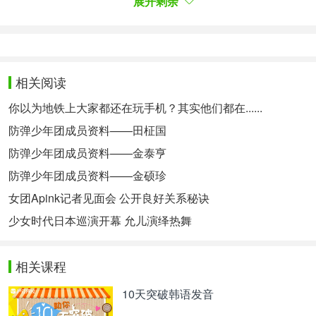
通过今年1月上映的电影《江南1970》中的精彩表
展开剩余
演，雪炫又开始进军大荧幕。参加KBS2综艺节目
《勇敢的家庭》，展现了与清纯外貌不同的洒脱魅
力，深受观众喜爱。此后又出演了KBS电视剧《橘子
果酱》，和吕九珍合作，完美演绎了吸血鬼白玛丽一
相关阅读
角。很多娱乐圈人士都认为雪炫具有成长为优秀演员
的上佳条件，是值得关注的“演技偶像”。
你以为地铁上大家都还在玩手机？其实他们都在......
戳我看下一页>>Girl's Day 惠利
防弹少年团成员资料——田柾国
防弹少年团成员资料——金泰亨
本内容为沪江韩语原创翻译，转载请注明出处。
防弹少年团成员资料——金硕珍
2015년 하반기 기대작 tvN '응답하라 1988'에서 여주
인공으로 캐스팅된 혜리는 성장 가능성이 무한대로
女团Apink记者见面会 公开良好关系秘诀
꼽히고 있다. 2010년 걸 그룹 걸스데이의 멤버로 데
少女时代日本巡演开幕 允儿演绎热舞
뷔한 그는 뒤늦게 주목을 받기 시작했지만, 그 주목
도는 폭발적이다. 2014년 출연한 MBC '일밤-진짜
사
나이
' 여군특집에서 혜리의 '먹방'과 애교에 많은 남
相关课程
성이 떨리는 가슴을 부여잡았다.
10天突破韩语发音
被选为2015年下半年期待之作tvN《请回答1988》女
主角的惠利，拥有无限的成长可能。2010年作为偶