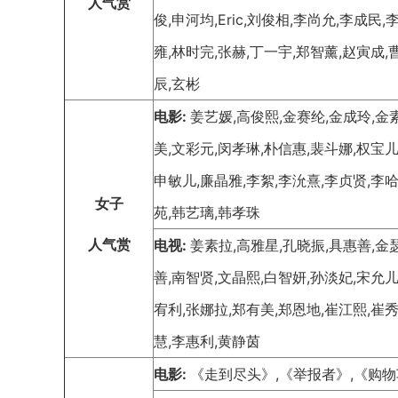
人气赏
俊,申河均,Eric,刘俊相,李尚允,李成民
雍,林时完,张赫,丁一宇,郑智薰,赵寅成,
辰,玄彬
电影:
姜艺媛,高俊熙,金赛纶,金成玲,金
美,文彩元,闵孝琳,朴信惠,裴斗娜,权宝儿
申敏儿,廉晶雅,李絮,李沇熹,李贞贤,李哈
女子
苑,韩艺璃,韩孝珠
人气赏
电视:
姜素拉,高雅星,孔晓振,具惠善,金
善,南智贤,文晶熙,白智妍,孙淡妃,宋允儿
宥利,张娜拉,郑有美,郑恩地,崔江熙,崔秀英,
慧,李惠利,黄静茵
电影:
《走到尽头》,《举报者》,《购物