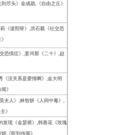
走到尽头》金成勋,
《自由之丘》
莉《道熙呀》,
洪石载《社交恐
主》
交恐惧症》,
姜河那《二十》,赵
秀《没关系是爱情啊》,金大明
传闻》
拉芙夫人》,林智妍《人间中毒》,
公主》
的发现《金瑟祺》,韩善花《玫瑰
智妍《听到传闻》