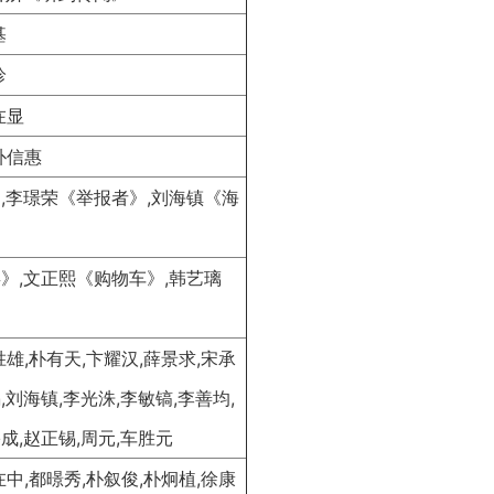
基
珍
在显
朴信惠
,李璟荣《举报者》,刘海镇《海
》,文正熙《购物车》,韩艺璃
胜雄,朴有天,卞耀汉,薛景求,宋承
,刘海镇,李光洙,李敏镐,李善均,
成,赵正锡,周元,车胜元
在中,都暻秀,朴叙俊,朴炯植,徐康