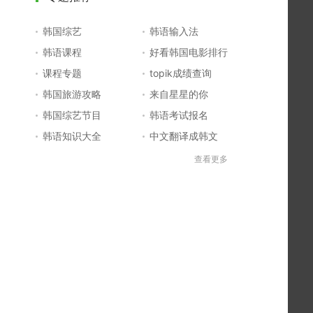
韩国综艺
韩语输入法
韩语课程
好看韩国电影排行
课程专题
topik成绩查询
韩国旅游攻略
来自星星的你
韩国综艺节目
韩语考试报名
韩语知识大全
中文翻译成韩文
topik初级考试真题
韩国大学
查看更多
韩国电影排行榜
韩国电视剧排行榜
韩国明星排行榜
韩语怎么说
四级成绩查询
六级成绩查询
topik中高级备考
韩语学习入门
李敏镐最新电视剧
日语一级报名
日语五十音图
韩语等级考试
英语单词大全
韩语入门学习