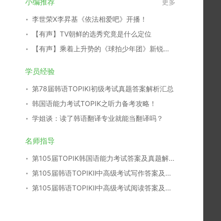
小编推荐
更多
李世荣X李昇基《依法相爱吧》开播！
【有声】TV朝鲜的选秀究竟是什么定位
【有声】乘着上升势的《球拍少年团》新锐演员们
学员经验
第78届韩语TOPIKⅠ初级考试真题答案解析汇总
韩国语能力考试TOPIK之听力备考攻略！
学姐谈：读了韩语翻译专业就能当翻译吗？
名师指导
第105届TOPIK韩国语能力考试答案及真题解析汇总
第105届韩语TOPIKⅡ中高级考试写作答案及真题解析
第105届韩语TOPIKⅡ中高级考试阅读答案及真题解析