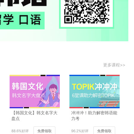
更多课程>>
【韩国文化】韩文名字大
冲冲冲！助力解密韩语能
盘点
力考
88.6%好评
免费领取
96.2%好评
免费领取