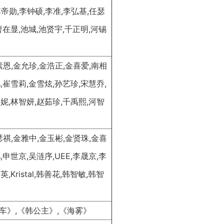
,李帝勋,李钟硕,李准,李弘基,任瑟
曹在显,池城,池贤宇,千正明,河锡
素恩,金允珍,金浩正,金喜爱,南相
,崔雪莉,金雪炫,孙艺珍,宋慧乔,
妮,林智妍,赵茹珍,千禹熙,河智
瑟祺,金雅中,金玉彬,金贤珠,金喜
,申世京,吴涟序,UEE,李晟京,李
Kristal,韩善花,韩智敏,韩智
车》,《韩公主》,《海雾》