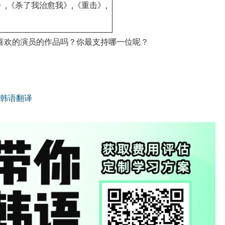
,《杀了我治愈我》,《重击》,
喜欢的演员的作品吗？你最支持哪一位呢？
韩语翻译