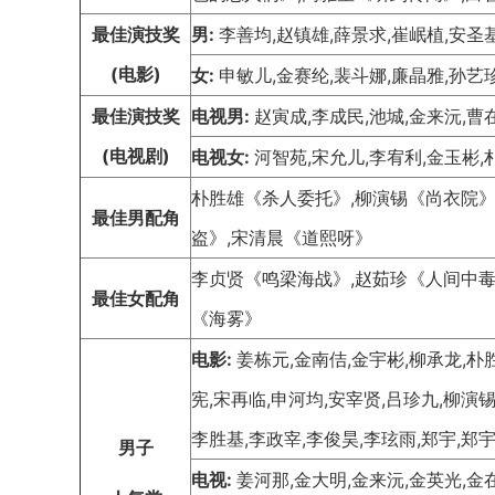
最佳演技奖
男:
李善均,赵镇雄,薛景求,崔岷植,安圣
(电影)
女:
申敏儿,金赛纶,裴斗娜,廉晶雅,孙艺
最佳演技奖
电视男:
赵寅成,李成民,池城,金来沅,曹
(电视剧)
电视女:
河智苑,宋允儿,李宥利,金玉彬,
朴胜雄《杀人委托》,柳演锡《尚衣院》
最佳男配角
盗》,宋清晨《道熙呀》
李贞贤《鸣梁海战》,赵茹珍《人间中毒
最佳女配角
《海雾》
电影:
姜栋元,金南佶,金宇彬,柳承龙,朴
宪,宋再临,申河均,安宰贤,吕珍九,柳演锡
李胜基,李政宰,李俊昊,李玹雨,郑宇,郑宇
男子
电视:
姜河那,金大明,金来沅,金英光,金