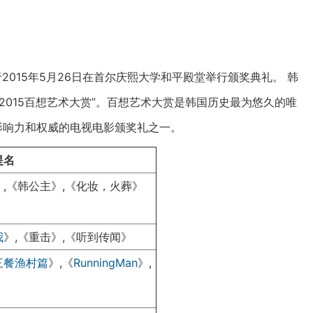
2015年5月26日在首尔庆熙大学和平殿堂举行颁奖典礼。 韩
2015百想艺术大赏”。百想艺术大赏是韩国历史最为悠久的唯
影响力和权威的电视电影颁奖礼之一。
提名
》,《韩公主》,《化妆，火葬》
我
》,《重击》,《听到传闻》
三餐渔村篇
》,
《
RunningMan
》,