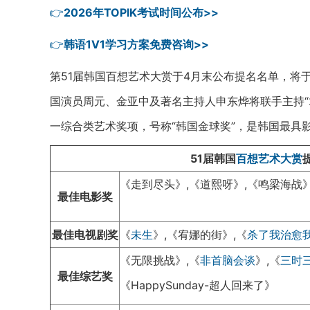
👉
2026年TOPIK考试时间公布>>
👉
韩语1V1学习方案免费咨询>>
第51届韩国百想艺术大赏于4月末公布提名名单，将于
国演员周元、金亚中及著名主持人申东烨将联手主持“
一综合类艺术奖项，号称“韩国金球奖”，是韩国最具
51届韩国
百想艺术大赏
《走到尽头》,《道熙呀》,《鸣梁海战
最佳电影奖
最佳电视剧奖
《
未生
》,《宥娜的街》,《
杀了我治愈
《无限挑战》,《
非首脑会谈
》,《
三时
最佳综艺奖
《HappySunday-超人回来了》