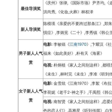
《庆州》张律,《国际市场》尹齐均,《
最佳导演奖
洪尚秀,《化妆,火葬》林权泽
陈模瑛《亲爱的不要跨过那条江》,郑朱
新人导演奖
惧症》,李炳宪《二十》,李秀镇《韩公
电影:
李敏镐《
江南1970
》,卞耀汉《社
男子新人
人气
福来《如此美好》,朴有天《海雾》
赏
电视:
朴炯植《家人之间别这样》,都暻
《未生》,林时完《未生》,李准《听到
电影:
金雪炫《江南1970》,李絮《布
女子新人
人气
李荷妮《老千2-神之手》,千禹熙《韩
赏
电视:
南智贤《家人之间别这样》,恋爱
色的恋人们》,高雅星《听到传闻》,白