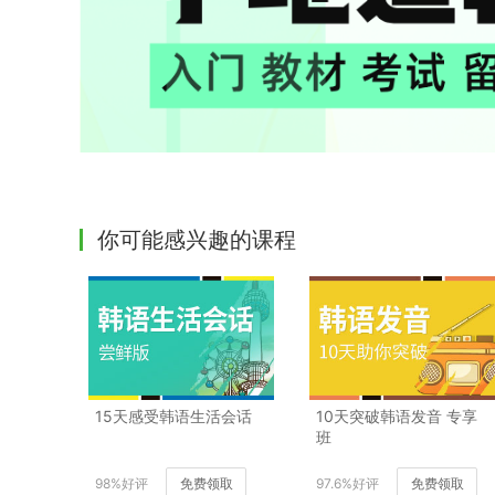
你可能感兴趣的课程
15天感受韩语生活会话
10天突破韩语发音 专享
班
98%好评
免费领取
97.6%好评
免费领取