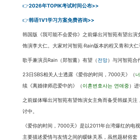
👉
2026年TOPIK考试时间公布>>
👉
韩语1V1学习方案免费咨询>>
韩国版《我可能不会爱你》之前爆出河智苑有望出演女
饰演李大仁。大家对河智苑·Rain版本的程又青和大
歌手兼演员Rain（郑智薰）有望（
전망
）与河智苑合
23日SBS相关人士透露《爱你的时间，7000天》（
너
续《离婚律师恋爱中的》（
이혼변호사는 연애중
）进
之前媒体曝出河智苑有望饰演女主角而备受韩媒关注，此
讨中。
《爱你的时间，7000天》是以2011年台湾爆红的
主要描述爱情与友情之间的暧昧关系，虽然题材俗套