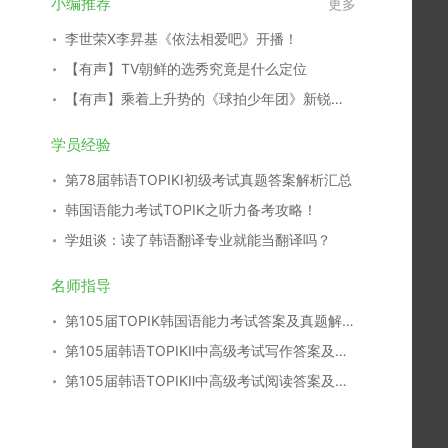
小编推荐
更多
李世荣X李昇基《依法相爱吧》开播！
【有声】TV朝鲜的选秀究竟是什么定位
【有声】乘着上升势的《球拍少年团》新锐演员们
学员经验
第78届韩语TOPIKⅠ初级考试真题答案解析汇总
韩国语能力考试TOPIK之听力备考攻略！
学姐谈：读了韩语翻译专业就能当翻译吗？
名师指导
第105届TOPIK韩国语能力考试答案及真题解析汇总
第105届韩语TOPIKⅡ中高级考试写作答案及真题解析
第105届韩语TOPIKⅡ中高级考试阅读答案及真题解析