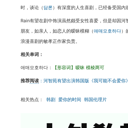
时，谈论（
담론
）有深度的人生喜剧，已经备受国内
Rain有望在剧中饰演虽然颇受女性喜爱，但是却因
朋友，如亲人，如恋人的暧昧模糊（
애매모호하다
）
浪漫喜剧的敏孝正作家负责。
相关单词：
애매모호하다：
【形容词】暧昧 模棱两可
推荐
阅读
：河智苑有望出演韩国版《我可能不会爱你
相关热点：
韩剧
爱你的时间
韩国伦理片