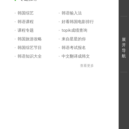
韩国综艺
韩语输入法
韩语课程
好看韩国电影排行
课程专题
topik成绩查询
韩国旅游攻略
来自星星的你
展
开
韩国综艺节目
韩语考试报名
导
航
韩语知识大全
中文翻译成韩文
topik初级考试真题
韩国大学
查看更多
韩国电影排行榜
韩国电视剧排行榜
韩国明星排行榜
韩语怎么说
四级成绩查询
六级成绩查询
topik中高级备考
韩语学习入门
李敏镐最新电视剧
日语一级报名
日语五十音图
韩语等级考试
英语单词大全
韩语入门学习