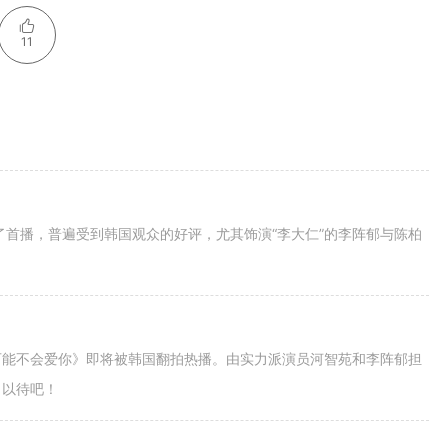
11
了首播，普遍受到韩国观众的好评，尤其饰演“李大仁”的李阵郁与陈柏
可能不会爱你》即将被韩国翻拍热播。由实力派演员河智苑和李阵郁担
目以待吧！