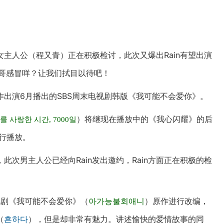
主人公（程又青）正在积极检讨，此次又爆出Rain有望出演
仁哥感冒咩？让我们拭目以待吧！
作出演6月播出的SBS周末电视剧韩版《我可能不会爱你》。
）将继现在播放中的《我心闪耀》的后
를 사랑한 시간, 7000일
行播放。
次男主人公已经向Rain发出邀约，Rain方面正在积极的检
电视剧《我可能不会爱你》（
아가능불회애니
）原作进行改编，
（
흔하다
），但是却非常有魅力。讲述愉快的爱情故事的同