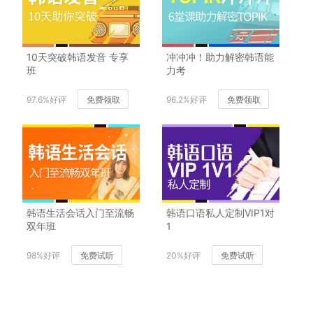
10天突破韩语发音 专享
冲冲冲！助力解密韩语能
班
力考
97.6%好评
免费领取
96.2%好评
免费领取
韩语生活会话入门至流畅
韩语口语私人定制VIP1对
双年班
1
98%好评
免费试听
20%好评
免费试听