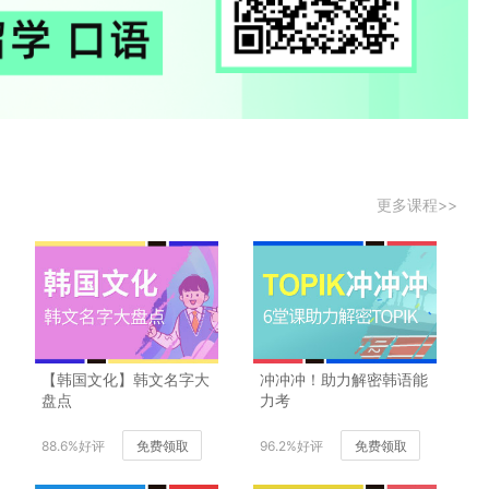
更多课程>>
【韩国文化】韩文名字大
冲冲冲！助力解密韩语能
盘点
力考
88.6%好评
免费领取
96.2%好评
免费领取