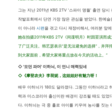
그는 지난 2011년 KBS 2TV '스파이 명월' 출연 
작발표회에서 단연 가장 많은 관심을 받았다. 한예슬은
이 아니라
시련
을 겪고 다시 재정비해서, 여러분 앞
她在拍摄2011年KBS 2TV《间谍明月》时因罢演
了广泛关注。韩艺瑟表示“是无法避免的选择”，并拜
到大家面前，希望大家将重点放在今天的活动上。”
◇ '모던 파머' 이하늬, 이 언니 매력있네
◇《摩登农夫》李荷妮，这姐姐好有魅力呀！
배우 이하늬가 180도 달라졌다. 그동안 이하늬라고
력과 미스코리아 출신이란 배경이 강조될 때도 있었다.
다. 이하늬는 극 중 홀로 아이를 키우며 농사를 짓는