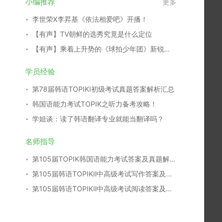
小编推荐
更多
李世荣X李昇基《依法相爱吧》开播！
【有声】TV朝鲜的选秀究竟是什么定位
【有声】乘着上升势的《球拍少年团》新锐演员们
学员经验
第78届韩语TOPIKⅠ初级考试真题答案解析汇总
韩国语能力考试TOPIK之听力备考攻略！
学姐谈：读了韩语翻译专业就能当翻译吗？
名师指导
第105届TOPIK韩国语能力考试答案及真题解析汇总
第105届韩语TOPIKⅡ中高级考试写作答案及真题解析
第105届韩语TOPIKⅡ中高级考试阅读答案及真题解析