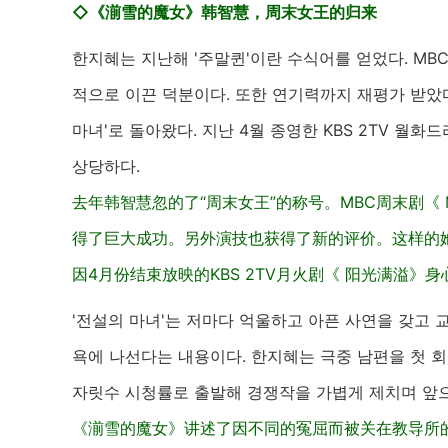
◇《湔雪的魔女》韩智慧，周末女王的归来
한지혜는 지난해 '주말퀸'이란 수식어를 얻었다. MBC 주
적으로 이끈 덕분이다. 또한 연기력까지 재평가 받았다.
마녀'로 돌아왔다. 지난 4월 종영한 KBS 2TV 월화
상당하다.
去年韩智慧忽的了“周末女王”的称号。MBC周末剧《 Ma
得了巨大成功。另外演技也获得了新的评价。这样的她
因4月份结束放映的KBS 2TV月火剧《 阳光满溢
'전설의 마녀'는 저마다 억울하고 아픈 사연을 갖고 
욕에 나선다는 내용이다. 한지혜는 극중 남편을 첫 회
자릿수 시청률로 출발해 경쟁작을 가볍게 제치며 앞
《湔雪的魔女》讲述了因不同的冤屈而被关在教导所