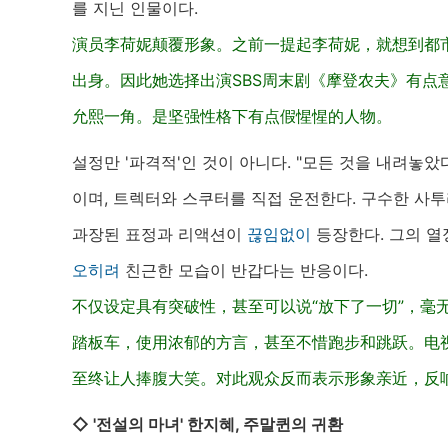
를 지닌 인물이다.
演员李荷妮颠覆形象。之前一提起李荷妮，就想到都
出身。因此她选择出演SBS周末剧《摩登农夫》有点
允熙一角。是坚强性格下有点假惺惺的人物。
설정만 '파격적'인 것이 아니다. "모든 것을 내려놓았
이며, 트렉터와 스쿠터를 직접 운전한다. 구수한 사
과장된 표정과 리액션이
끊임없이
등장한다. 그의 열
오히려
친근한 모습이 반갑다는 반응이다.
不仅设定具有突破性，甚至可以说“放下了一切”，毫
踏板车，使用浓郁的方言，甚至不惜跑步和跳跃。电
至终让人捧腹大笑。对此观众反而表示形象亲近，反
◇ '전설의 마녀' 한지혜, 주말퀸의 귀환