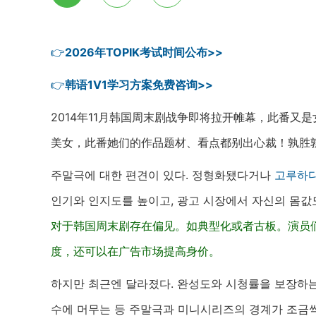
👉
2026年TOPIK考试时间公布>>
👉
韩语1V1学习方案免费咨询>>
2014年11月韩国周末剧战争即将拉开帷幕，此番
美女，此番她们的作品题材、看点都别出心裁！孰胜
주말극에 대한 편견이 있다. 정형화됐다거나
고루하
인기와 인지도를 높이고, 광고 시장에서 자신의 몸값
对于韩国周末剧存在偏见。如典型化或者古板。演员
度，还可以在广告市场提高身价。
하지만 최근엔 달라졌다. 완성도와 시청률을 보장하는
수에 머무는 등 주말극과 미니시리즈의 경계가 조금씩