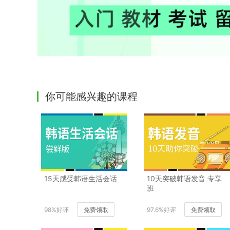
你可能感兴趣的课程
15天感受韩语生活会话
10天突破韩语发音 专享
班
98%好评
免费领取
97.6%好评
免费领取