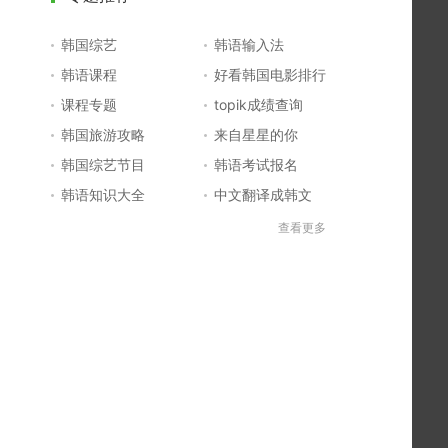
韩国综艺
韩语输入法
韩语课程
好看韩国电影排行
课程专题
topik成绩查询
韩国旅游攻略
来自星星的你
韩国综艺节目
韩语考试报名
韩语知识大全
中文翻译成韩文
topik初级考试真题
韩国大学
查看更多
韩国电影排行榜
韩国电视剧排行榜
韩国明星排行榜
韩语怎么说
四级成绩查询
六级成绩查询
topik中高级备考
韩语学习入门
李敏镐最新电视剧
日语一级报名
日语五十音图
韩语等级考试
英语单词大全
韩语入门学习