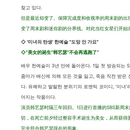
찾고 있다.
但是最近却变了。保障完成度和收视率的周末剧的出
变了周末剧和迷你剧的分界线。对此当红女星们开始
◇ '미녀의 탄생' 한예슬 "도망 안 가요"
◇“美女的诞生”韩艺瑟“不会再逃跑了”
배우 한예슬이 3년 만에 돌아온다. 1일 첫 방송되는 S
줌마가 배신에 의해 모든 것을 잃고, 죽음 직전 받
다. 유쾌하고 발랄한 분위기의 로맨틱 코미디, '미녀
어지는 작품이다.
演员韩艺瑟时隔三年回归。1日进行首播的SBS新周
切，在死亡前夕经过整容手术诞生为美女，从而获得爱
完全符合韩艺瑟现在的形象。