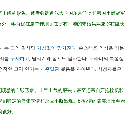
市干练的形象。或者强调首尔大学国乐系学历和韩国小姐冠军
意外。李荷妮在剧中饰演了在乡村种地的未婚妈妈兼乡村里长
다"는 그의 말처럼
거침없이
망가진다
. 촌스러운 의상은 기본
투리를
구사하고
, 달리기와 점프도 불사한다. 드라마의 특성상
정적인 코믹 연기는
시종일관
웃음을 자아낸다. 시청자들은
无顾忌的自毁形象。土里土气的服装，甚至还亲自开拖拉机和
视剧特定的夸张表情和反应不断出现。她热情的搞笑演技至始
响很好。