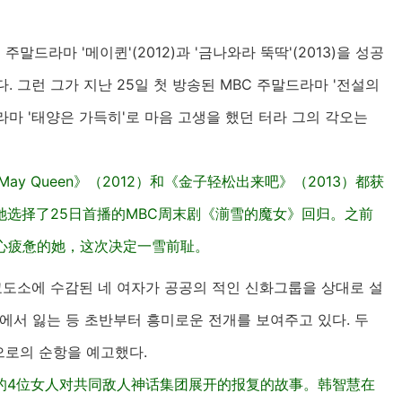
말드라마 '메이퀸'(2012)과 '금나와라 뚝딱'(2013)을 성공
 그런 그가 지난 25일 첫 방송된 MBC 주말드라마 '전설의
드라마 '태양은 가득히'로 마음 고생을 했던 터라 그의 각오는
y Queen》（2012）和《金子轻松出来吧》（2013）都获
选择了25日首播的MBC周末剧《湔雪的魔女》回归。之前
》身心疲惫的她，这次决定一雪前耻。
교도소에 수감된 네 여자가 공공의 적인 신화그룹을 상대로 설
에서 잃는 등 초반부터 흥미로운 전개를 보여주고 있다. 두
으로의 순항을 예고했다.
的4位女人对共同敌人神话集团展开的报复的故事。韩智慧在