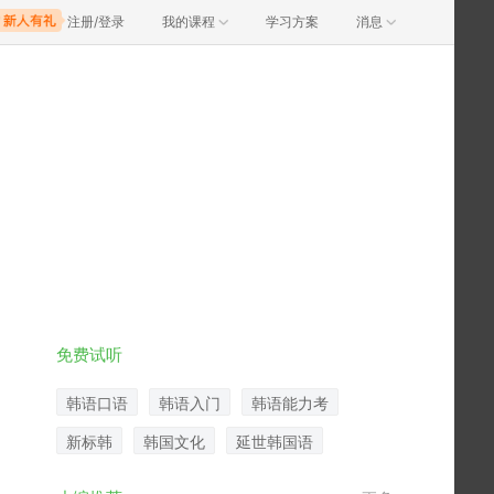
注册/登录
我的课程
学习方案
消息
免费试听
韩语口语
韩语入门
韩语能力考
新标韩
韩国文化
延世韩国语