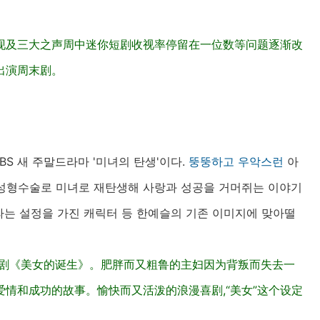
现及三大之声周中迷你短剧收视率停留在一位数等问题逐渐改
出演周末剧。
BS 새 주말드라마 '미녀의 탄생'이다.
뚱뚱하고
우악스런
아
은 성형수술로 미녀로 재탄생해 사랑과 성공을 거머쥐는 이야기
'라는 설정을 가진 캐릭터 등 한예슬의 기존 이미지에 맞아떨
末剧《美女的诞生》。肥胖而又粗鲁的主妇因为背叛而失去一
情和成功的故事。愉快而又活泼的浪漫喜剧,“美女”这个设定