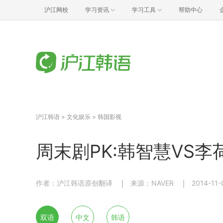
沪江网校
学习资讯
学习工具
帮助中心
沪江韩语
>
文化娱乐
>
韩国影视
周末剧PK:韩智慧VS李
作者：沪江韩语原创翻译
来源：NAVER
2014-11-
双语
中文
韩语