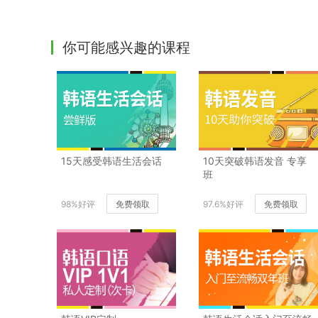
你可能感兴趣的课程
15天感受韩语生活会话
10天突破韩语发音 专享
班
98%好评
免费领取
97.6%好评
免费领取