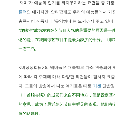
'재미'가 예능의 인기를 좌지우지하는 요건들 중 가장
론적
인 얘기지만, 안타깝게도 우리의 예능들에서 가
충족시킴과 동시에 '유익하다'는 느낌까지 주고 있어
“趣味性”成为左右综艺节目人气的最重要的原因是一
憾的是，在我国综艺节目中是最为缺少的部分。《非
一石二鸟。
<비정상회담>의 멤버들은 대륙별로 다소 편중되어 있
에 따라 각 주제에 대해 다양한 의견들이 펼쳐져 요
다. 그들이 방송에서 나눈 얘기들은 때로
거센
찬반양론
《非首脑会谈》的成员们来自不同地方，但是设定基
的意见，成为了最近综艺节目中鲜见的奇观。他们在
够的话题性。