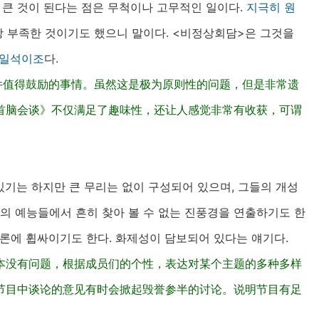
 큰 것이 된다는 점은 무척이나 고무적인 일이다.
지극히
원
장 부족한 것이기도 했으니 말이다. <비정상회담>은 그것을
일석이조
다.
件值得鼓励的事情。虽然这是极为原则性的问题，但是非常遗
首脑会谈》不仅满足了趣味性，还让人感觉非常有收获，可谓
기는 하지만 큰 무리는 없이 구성되어 있으며, 그들의 개성
즘의 예능들에서 흔히 찾아 볼 수 없는 진풍경을 연출하기도 한
에 휩싸이기도 한다. 화제성이 담보되어 있다는 얘기다.
本没有问题，根据成员们的个性，表达对某个主题的多种多样
节目中谈论的意见有时会掀起毁誉参半的讨论。说明节目有足