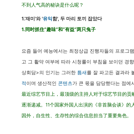
不到人气高的秘诀是什么呢？
1.'재미'와 '
유익
함', 두 마리 토끼 잡았다
1.同时抓住“趣味”和“有益”两只兔子
요즘 들어 예능에서는 최정상급 진행자들의 프로그
고 그 활약 여부에 따라 시청률이 부침을 보이던 경향
상회담>의 인기는 그러한
틈새
를 잘 파고든 결과라 
적
이며 생산적인
콘텐츠
가 큰 몫을 담당했다는 점에서
最近综艺节目上，最顶级的主持人对于综艺节目的贡
逐渐递减。11个国家外国人出演的《非首脑会谈》的
因外，自生性、生存性的综合信息担当了重要角色。