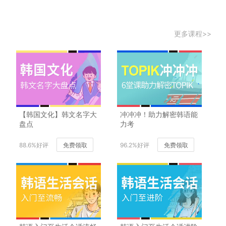
更多课程>>
【韩国文化】韩文名字大
冲冲冲！助力解密韩语能
盘点
力考
88.6%好评
免费领取
96.2%好评
免费领取