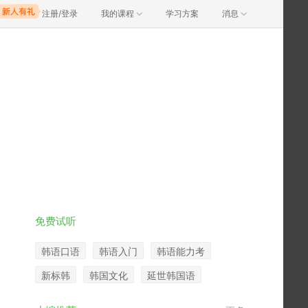
注册/登录
我的课程
学习方案
消息
免费试听
韩语口语
韩语入门
韩语能力考
新标韩
韩国文化
延世韩国语