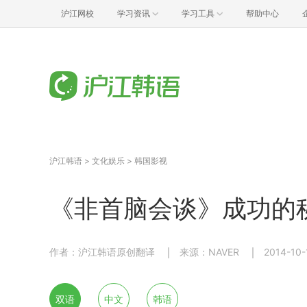
沪江网校
学习资讯
学习工具
帮助中心
沪江韩语
>
文化娱乐
>
韩国影视
《非首脑会谈》成功的
作者：沪江韩语原创翻译
来源：NAVER
2014-10-
双语
中文
韩语