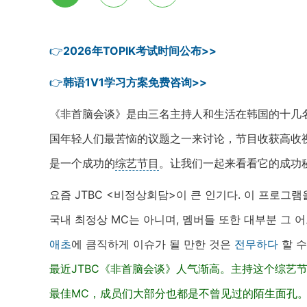
👉
2026年TOPIK考试时间公布>>
👉
韩语1V1学习方案免费咨询>>
《非首脑会谈》是由三名主持人和生活在韩国的十几
国年轻人们最苦恼的议题之一来讨论，节目收获高收
是一个成功的
综艺节目
。让我们一起来看看它的成功
요즘 JTBC <비정상회담>이 큰 인기다. 이 프로그
국내 최정상 MC는 아니며, 멤버들 또한 대부분 그 
애초
에 큼직하게 이슈가 될 만한 것은
전무하다
할 수
最近JTBC《非首脑会谈》人气渐高。主持这个综艺
最佳MC，成员们大部分也都是不曾见过的陌生面孔