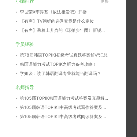
小编推荐
更多
李世荣X李昇基《依法相爱吧》开播！
【有声】TV朝鲜的选秀究竟是什么定位
【有声】乘着上升势的《球拍少年团》新锐演员们
学员经验
第78届韩语TOPIKⅠ初级考试真题答案解析汇总
韩国语能力考试TOPIK之听力备考攻略！
学姐谈：读了韩语翻译专业就能当翻译吗？
名师指导
第105届TOPIK韩国语能力考试答案及真题解析汇总
第105届韩语TOPIKⅡ中高级考试写作答案及真题解析
第105届韩语TOPIKⅡ中高级考试阅读答案及真题解析