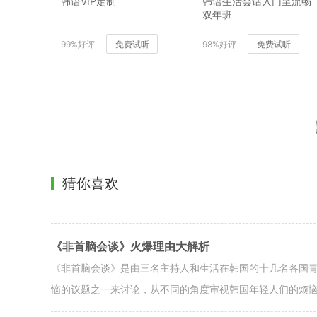
韩语VIP定制
韩语生活会话入门至流畅
双年班
99%好评
免费试听
98%好评
免费试听
猜你喜欢
《非首脑会谈》火爆理由大解析
《非首脑会谈》是由三名主持人和生活在韩国的十几名各国
恼的议题之一来讨论，从不同的角度审视韩国年轻人们的烦