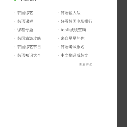
韩国综艺
韩语输入法
韩语课程
好看韩国电影排行
课程专题
topik成绩查询
韩国旅游攻略
来自星星的你
韩国综艺节目
韩语考试报名
韩语知识大全
中文翻译成韩文
topik初级考试真题
韩国大学
查看更多
韩国电影排行榜
韩国电视剧排行榜
韩国明星排行榜
韩语怎么说
四级成绩查询
六级成绩查询
topik中高级备考
韩语学习入门
李敏镐最新电视剧
日语一级报名
日语五十音图
韩语等级考试
英语单词大全
韩语入门学习