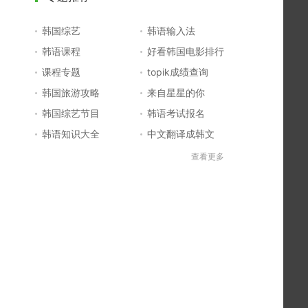
韩国综艺
韩语输入法
韩语课程
好看韩国电影排行
课程专题
topik成绩查询
韩国旅游攻略
来自星星的你
韩国综艺节目
韩语考试报名
韩语知识大全
中文翻译成韩文
topik初级考试真题
韩国大学
查看更多
韩国电影排行榜
韩国电视剧排行榜
韩国明星排行榜
韩语怎么说
四级成绩查询
六级成绩查询
topik中高级备考
韩语学习入门
李敏镐最新电视剧
日语一级报名
日语五十音图
韩语等级考试
英语单词大全
韩语入门学习