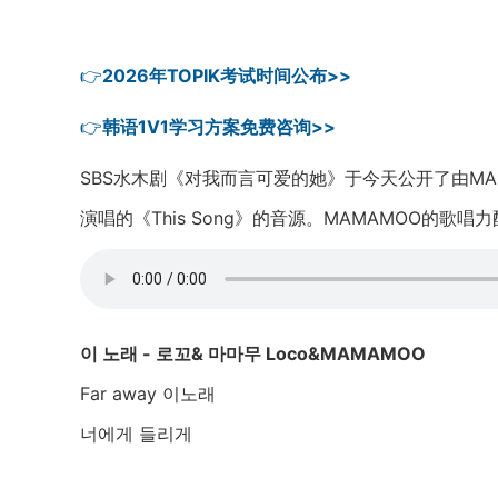
👉
2026年TOPIK考试时间公布>>
👉
韩语1V1学习方案免费咨询>>
SBS水木剧《对我而言可爱的她》于今天公开了由MAMAMO
演唱的《This Song》的音源。MAMAMOO的歌唱
이 노래 -
로꼬& 마마무
Loco&
MAMAMOO
Far away 이노래
너에게 들리게