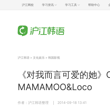
沪江网校
学习资讯
学习工具
帮助中心
沪江韩语
>
文化娱乐
>
韩国影视
《对我而言可爱的她》OST 
MAMAMOO&Loco
作者：沪江韩语整理
2014-09-18 13:41