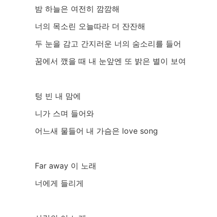
밤 하늘은 여전히 깜깜해
너의 목소린 오늘따라 더 잔잔해
두 눈을 감고 간지러운 너의 숨소리를 들어
꿈에서 깼을 때 내 눈앞엔 또 밝은 별이 보여
텅 빈 내 맘에
니가 스며 들어와
어느새 물들어 내 가슴은 love song
Far away 이 노래
너에게 들리게