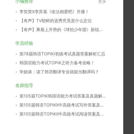
小编推荐
更多
李世荣X李昇基《依法相爱吧》开播！
【有声】TV朝鲜的选秀究竟是什么定位
【有声】乘着上升势的《球拍少年团》新锐演员们
学员经验
第78届韩语TOPIKⅠ初级考试真题答案解析汇总
韩国语能力考试TOPIK之听力备考攻略！
学姐谈：读了韩语翻译专业就能当翻译吗？
名师指导
第105届TOPIK韩国语能力考试答案及真题解析汇总
第105届韩语TOPIKⅡ中高级考试写作答案及真题解析
第105届韩语TOPIKⅡ中高级考试阅读答案及真题解析