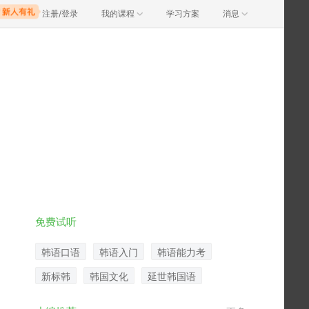
注册/登录
我的课程
学习方案
消息
免费试听
韩语口语
韩语入门
韩语能力考
新标韩
韩国文化
延世韩国语