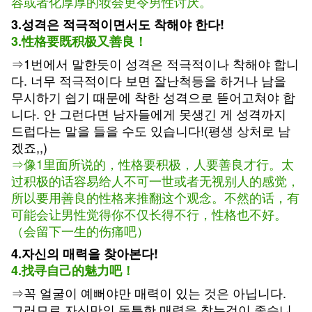
容或者化厚厚的妆会更令男性讨厌。
3.성격은 적극적이면서도 착해야 한다!
3.性格要既积极又善良！
⇒1번에서 말한듯이 성격은 적극적이나 착해야 합니
다. 너무 적극적이다 보면 잘난척등을 하거나 남을
무시하기 쉽기 때문에 착한 성격으로 뜯어고쳐야 합
니다. 안 그런다면 남자들에게 못생긴 게 성격까지
드럽다는 말을 들을 수도 있습니다!(평생 상처로 남
겠죠,,)
⇒像1里面所说的，性格要积极，人要善良才行。太
过积极的话容易给人不可一世或者无视别人的感觉，
所以要用善良的性格来推翻这个观念。不然的话，有
可能会让男性觉得你不仅长得不行，性格也不好。
（会留下一生的伤痛吧）
4.자신의 매력을 찾아본다!
4.找寻自己的魅力吧！
⇒꼭 얼굴이 예뻐야만 매력이 있는 것은 아닙니다.
그러므로 자신만의 독특한 매력을 찾는것이 좋습니