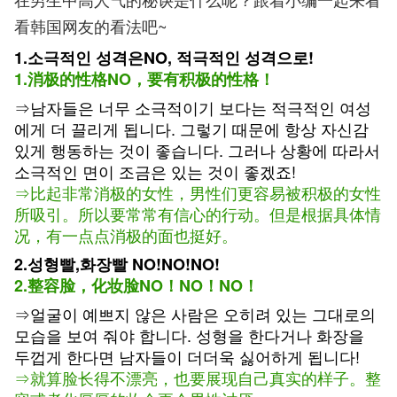
看韩国网友的看法吧~
1.소극적인 성격은NO, 적극적인 성격으로!
1.消极的性格NO，要有积极的性格！
⇒남자들은 너무 소극적이기 보다는 적극적인 여성
에게 더 끌리게 됩니다. 그렇기 때문에 항상 자신감
있게 행동하는 것이 좋습니다. 그러나 상황에 따라서
소극적인 면이 조금은 있는 것이 좋겠죠!
⇒比起非常消极的女性，男性们更容易被积极的女性
所吸引。所以要常常有信心的行动。但是根据具体情
况，有一点点消极的面也挺好。
2.성형빨,화장빨 NO!NO!NO!
2.整容脸，化妆脸NO！NO！NO！
⇒얼굴이 예쁘지 않은 사람은 오히려 있는 그대로의
모습을 보여 줘야 합니다. 성형을 한다거나 화장을
두껍게 한다면 남자들이 더더욱 싫어하게 됩니다!
⇒就算脸长得不漂亮，也要展现自己真实的样子。整